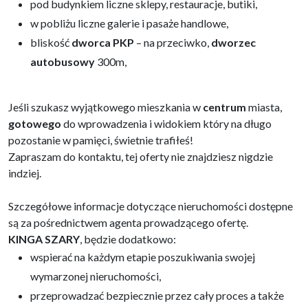
pod budynkiem liczne sklepy, restauracje, butiki,
w pobliżu liczne galerie i pasaże handlowe,
bliskość
dworca PKP
– na przeciwko,
dworzec
autobusowy
300m,
Jeśli szukasz wyjątkowego mieszkania w
centrum
miasta,
gotowego
do wprowadzenia i widokiem który na długo
pozostanie w pamięci, świetnie trafiłeś!
Zapraszam do kontaktu, tej oferty nie znajdziesz nigdzie
indziej.
Szczegółowe informacje dotyczące nieruchomości dostępne
są za pośrednictwem agenta prowadzącego ofertę.
KINGA SZARY
, będzie dodatkowo:
wspierać na każdym etapie poszukiwania swojej
wymarzonej nieruchomości,
przeprowadzać bezpiecznie przez cały proces a także