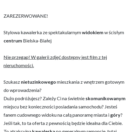
ZAREZERWOWANE!
Stylowa kawalerka ze spektakularnym
widokiem
w ścisłym
centrum
Bielska-Białej
Nie przegap! W galerii zdjęć dostępny jest film z tej
nieruchomości.
Szukasz
nietuzinkowego
mieszkania z wnętrzem gotowym
do wprowadzenia?
Dużo podróżujesz? Zależy Ci na świetnie
skomunikowanym
miejscu bez konieczności posiadania samochodu? Jesteś
fanem cudownego widoku na całą panoramę miasta i
góry
?
Jeśli tak, to ta oferta z pewnością będzie idealna dla Ciebie.
To atrakcyjna
kawalerka
po generalnym remoncie, tutaj