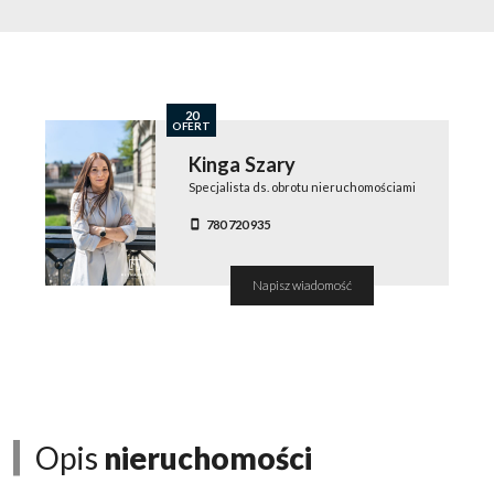
20
OFERT
Kinga Szary
Specjalista ds. obrotu nieruchomościami
780 720 935
Napisz wiadomość
Opis
nieruchomości