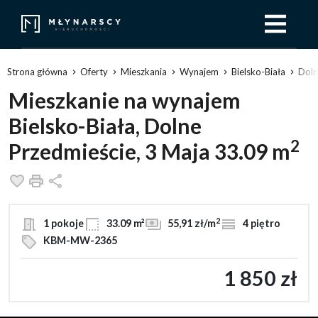
Strona główna
Oferty
Mieszkania
Wynajem
Bielsko-Biała
Doln
Mieszkanie na wynajem
Bielsko-Biała, Dolne
2
Przedmieście, 3 Maja 33.09 m
Dodaj do ulubionych
Drukuj
Udostępnij
2
1 pokoje
33.09 m²
55,91 zł/m
4 piętro
KBM-MW-2365
1 850 zł