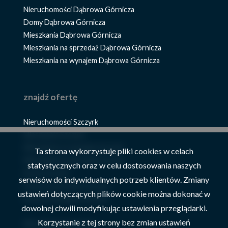
Nieruchomości Dąbrowa Górnicza
Domy Dąbrowa Górnicza
Mieszkania Dąbrowa Górnicza
Mieszkania na sprzedaż Dąbrowa Górnicza
Mieszkania na wynajem Dąbrowa Górnicza
znajdź ofertę
Nieruchomości Szczyrk
Mieszkania Szczyrk
Mieszkania na wynajem Szczyrk
Ta strona wykorzystuje pliki cookies w celach
Mieszkania na sprzedaż Szczyrk
statystycznych oraz w celu dostosowania naszych
Domy Szczyrk
serwisów do indywidualnych potrzeb klientów. Zmiany
Domy na sprzedaż Szczyrk
ustawień dotyczących plików cookie można dokonać w
Domy na wynajem Szczyrk
dowolnej chwili modyfikując ustawienia przeglądarki.
Korzystanie z tej strony bez zmian ustawień
Nieruchomości Żywiec