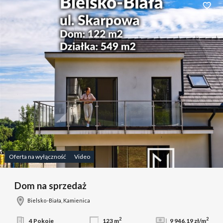
Dodaj 
Oferta na wyłączność
Video
Dom na sprzedaż
Bielsko-Biała, Kamienica
2
2
4 Pokoje
123 m
9 946,19 zł/m