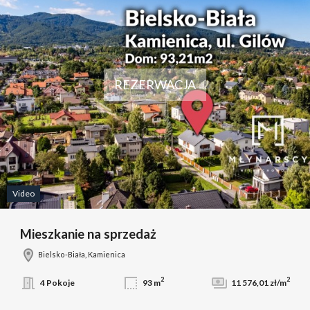
REZERWACJA
Video
Mieszkanie na sprzedaż
Bielsko-Biała, Kamienica
2
2
4 Pokoje
93 m
11 576,01 zł/m