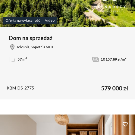
Oferta na wyłączność
Video
Dom na sprzedaż
Jeleśnia, Sopotnia Mała
2
2
57 m
10 157,89 zł/m
579 000 zł
KBM-DS-2775
Dodaj 