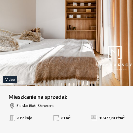
Video
Mieszkanie na sprzedaż
Bielsko-Biała, Słoneczne
2
2
3 Pokoje
81 m
10 377,24 zł/m