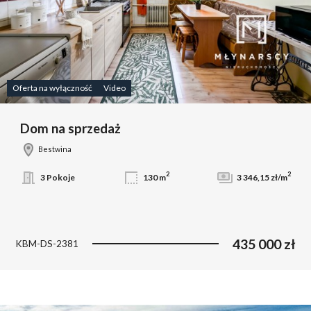
Oferta na wyłączność
Video
Dom na sprzedaż
Bestwina
2
2
3 Pokoje
130 m
3 346,15 zł/m
435 000 zł
KBM-DS-2381