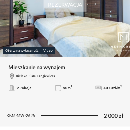
REZERWACJA
Oferta na wyłączność
Video
Mieszkanie na wynajem
Bielsko-Biała, Langiewicza
2
2
2 Pokoje
50 m
40,10 zł/m
2 000 zł
KBM-MW-2625