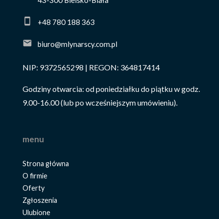
43-300 Bielsko-Biała
+48 780 188 363
biuro@mlynarscy.com.pl
NIP: 9372565298 | REGON: 364817414
Godziny otwarcia: od poniedziałku do piątku w godz.
9.00-16.00 (lub po wcześniejszym umówieniu).
menu
Strona główna
O firmie
Oferty
Zgłoszenia
Ulubione