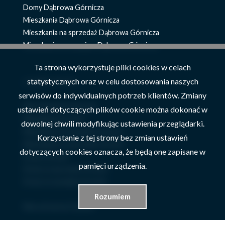
Domy Dąbrowa Górnicza
Mieszkania Dąbrowa Górnicza
Mieszkania na sprzedaż Dąbrowa Górnicza
Mieszkania na wynajem Dąbrowa Górnicza
Ta strona wykorzystuje pliki cookies w celach
znajdź ofertę
statystycznych oraz w celu dostosowania naszych
serwisów do indywidualnych potrzeb klientów. Zmiany
Nieruchomości Szczyrk
ustawień dotyczących plików cookie można dokonać w
Mieszkania Szczyrk
dowolnej chwili modyfikując ustawienia przeglądarki.
Mieszkania na wynajem Szczyrk
Korzystanie z tej strony bez zmian ustawień
Mieszkania na sprzedaż Szczyrk
dotyczących cookies oznacza, że będą one zapisane w
Domy Szczyrk
pamięci urządzenia.
Domy na sprzedaż Szczyrk
Domy na wynajem Szczyrk
Rozumiem
Nieruchomości Żywiec