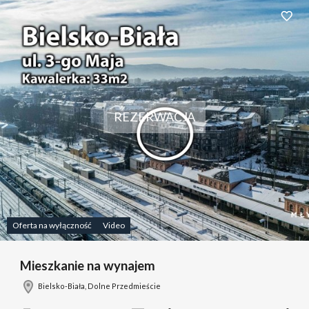
Dodaj 
REZERWACJA
Oferta na wyłączność
Video
Mieszkanie na wynajem
Bielsko-Biała, Dolne Przedmieście