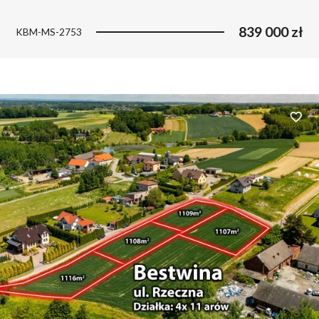
839 000 zł
KBM-MS-2753
Dodaj 