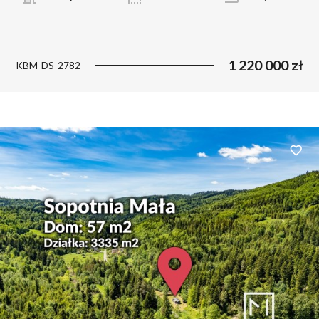
1 220 000 zł
KBM-DS-2782
Dodaj 