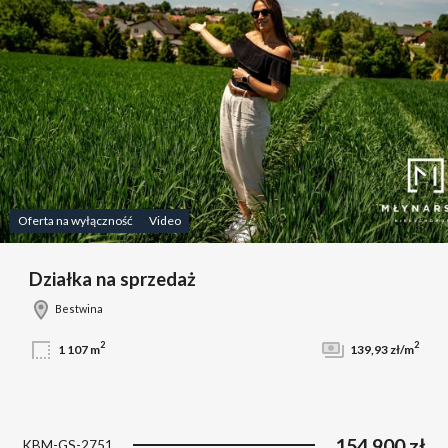
Oferta na wyłączność
Video
Działka na sprzedaż
Bestwina
2
2
1 107 m
139,93 zł/m
154 900 zł
KBM-GS-2751