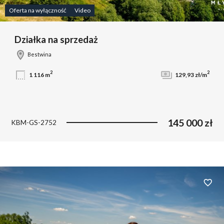
Oferta na wyłączność
Video
Działka na sprzedaż
Bestwina
2
2
1 116 m
129,93 zł/m
145 000 zł
KBM-GS-2752
Dodaj 