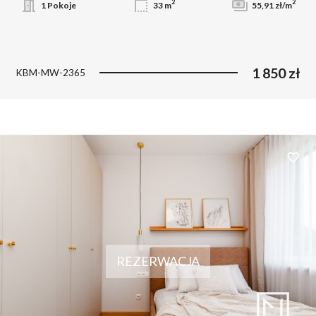
2
2
1 Pokoje
33 m
55,91 zł/m
1 850 zł
KBM-MW-2365
Dodaj 
REZERWACJA