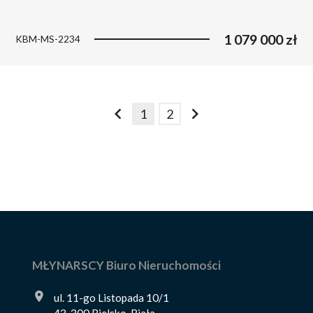
1 079 000 zł
KBM-MS-2234
1
2
prev
next
MŁYNARSCY Biuro Nieruchomości
ul. 11-go Listopada 10/1