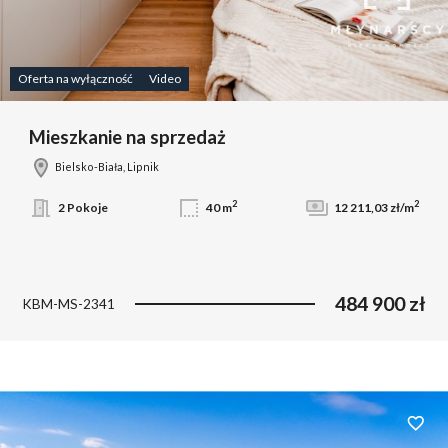
Oferta na wyłączność
Video
Mieszkanie na sprzedaż
Bielsko-Biała, Lipnik
2
2
2 Pokoje
40 m
12 211,03 zł/m
484 900 zł
KBM-MS-2341
Dodaj 