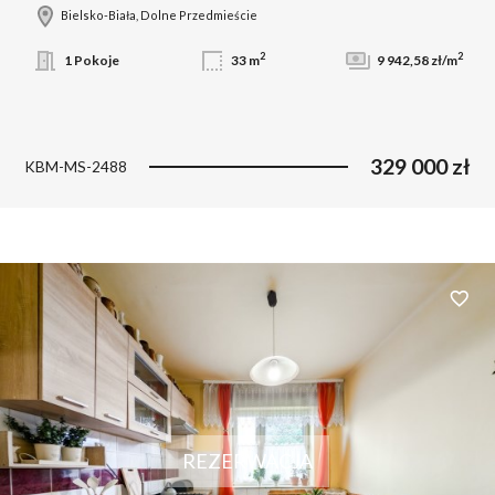
Bielsko-Biała, Dolne Przedmieście
2
2
1 Pokoje
33 m
9 942,58 zł/m
329 000 zł
KBM-MS-2488
Dodaj 
REZERWACJA