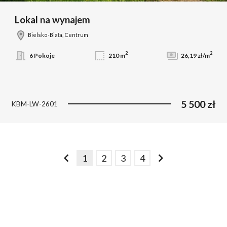
Lokal na wynajem
Bielsko-Biała, Centrum
2
2
6 Pokoje
210 m
26,19 zł/m
5 500 zł
KBM-LW-2601
1
2
3
4
prev
next