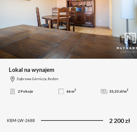
Lokal na wynajem
Dąbrowa Górnicza, Reden
2
2
2 Pokoje
66 m
33,23 zł/m
2 200 zł
KBM-LW-2688