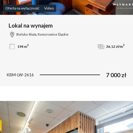
Oferta na wyłączność
Video
Lokal na wynajem
Bielsko-Biała, Komorowice Śląskie
2
2
194 m
36,12 zł/m
7 000 zł
KBM-LW-2616
Dodaj 