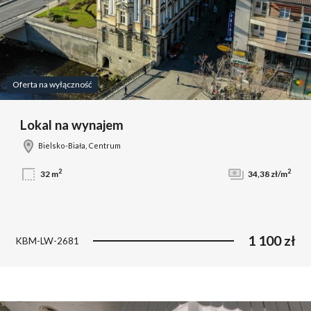
Oferta na wyłączność
Lokal na wynajem
Bielsko-Biała, Centrum
2
2
32 m
34,38 zł/m
1 100 zł
KBM-LW-2681