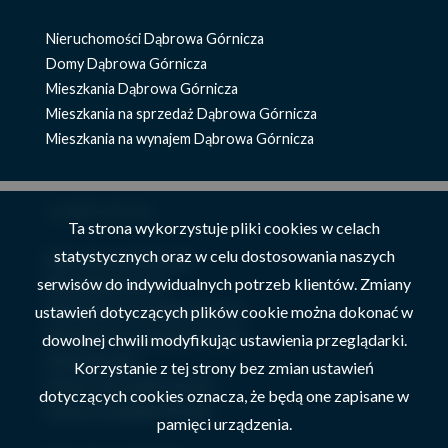
Nieruchomości Dąbrowa Górnicza
Domy Dąbrowa Górnicza
Mieszkania Dąbrowa Górnicza
Mieszkania na sprzedaż Dąbrowa Górnicza
Mieszkania na wynajem Dąbrowa Górnicza
znajdź ofertę
Ta strona wykorzystuje pliki cookies w celach
statystycznych oraz w celu dostosowania naszych
Nieruchomości Szczyrk
serwisów do indywidualnych potrzeb klientów. Zmiany
Mieszkania Szczyrk
ustawień dotyczących plików cookie można dokonać w
Mieszkania na wynajem Szczyrk
Mieszkania na sprzedaż Szczyrk
dowolnej chwili modyfikując ustawienia przeglądarki.
Domy Szczyrk
Korzystanie z tej strony bez zmian ustawień
Domy na sprzedaż Szczyrk
dotyczących cookies oznacza, że będą one zapisane w
Domy na wynajem Szczyrk
pamięci urządzenia.