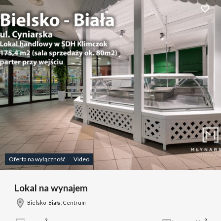
Dodaj 
Oferta na wyłączność
Video
Lokal na wynajem
Bielsko-Biała, Centrum
2
2