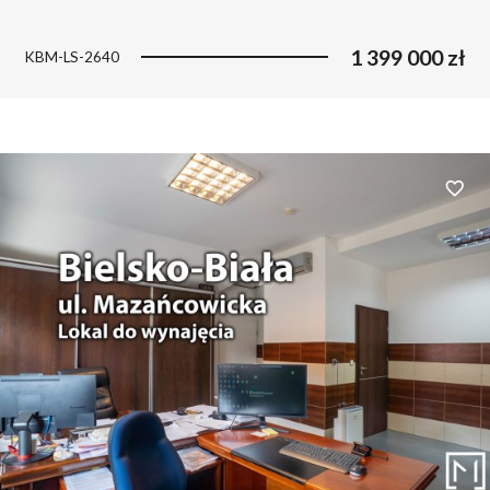
1 399 000 zł
KBM-LS-2640
Dodaj 