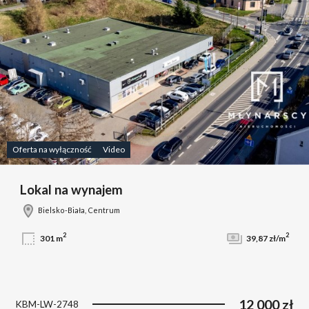
Oferta na wyłączność
Video
Lokal na wynajem
Bielsko-Biała, Centrum
2
2
301 m
39,87 zł/m
12 000 zł
KBM-LW-2748