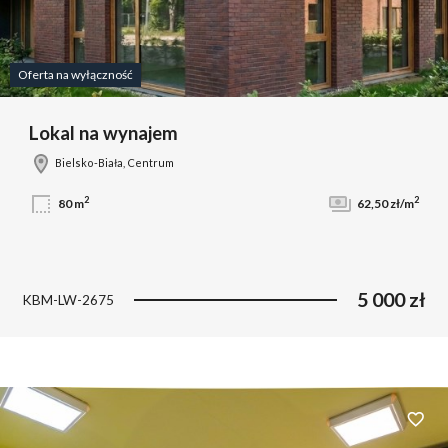
Oferta na wyłączność
Lokal na wynajem
Bielsko-Biała, Centrum
2
2
80 m
62,50 zł/m
5 000 zł
KBM-LW-2675
Dodaj 