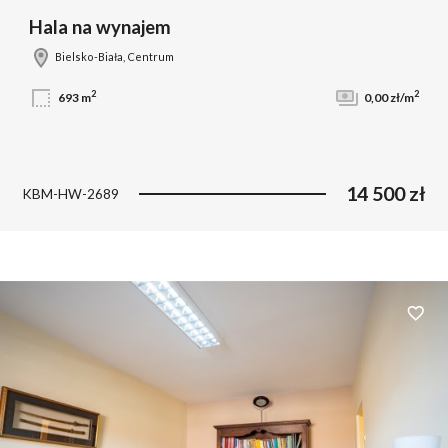
Hala na wynajem
Bielsko-Biała, Centrum
2
2
693 m
0,00 zł/m
14 500 zł
KBM-HW-2689
Dodaj 