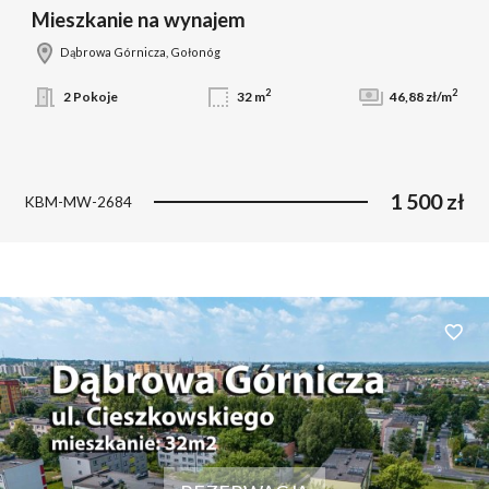
Mieszkanie na wynajem
Dąbrowa Górnicza, Gołonóg
2
2
2 Pokoje
32 m
46,88 zł/m
1 500 zł
KBM-MW-2684
Dodaj 