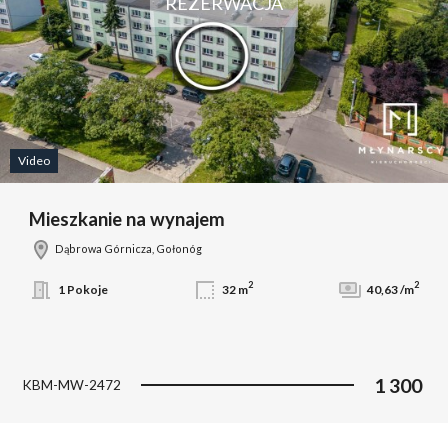
REZERWACJA
Video
Mieszkanie na wynajem
Dąbrowa Górnicza, Gołonóg
2
2
1 Pokoje
32 m
40,63 /m
1 300
KBM-MW-2472