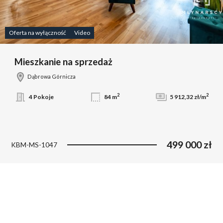
Oferta na wyłączność
Video
Mieszkanie na sprzedaż
Dąbrowa Górnicza
2
2
4 Pokoje
84 m
5 912,32 zł/m
499 000 zł
KBM-MS-1047