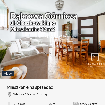
Dodaj 
REZERWACJA
Video
Mieszkanie na sprzedaż
Dąbrowa Górnicza, Gołonóg
2
2
2 Pokoje
32 m
5 906,25 zł/m