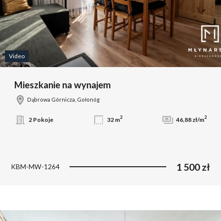
Video
Mieszkanie na wynajem
Dąbrowa Górnicza, Gołonóg
2
2
2 Pokoje
32 m
46,88 zł/m
1 500 zł
KBM-MW-1264