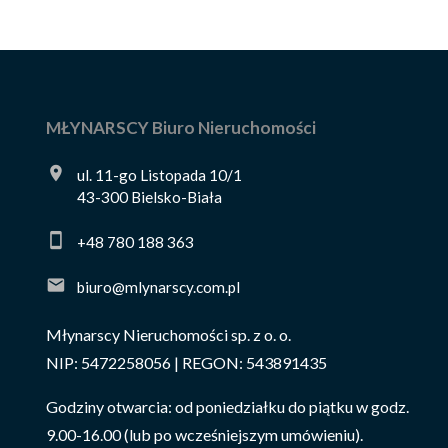
MŁYNARSCY Biuro Nieruchomości
ul. 11-go Listopada 10/1
43-300 Bielsko-Biała
+48 780 188 363
biuro@mlynarscy.com.pl
Młynarscy Nieruchomości sp. z o. o.
NIP: 5472258056 | REGON: 543891435
Godziny otwarcia: od poniedziałku do piątku w godz.
9.00-16.00 (lub po wcześniejszym umówieniu).