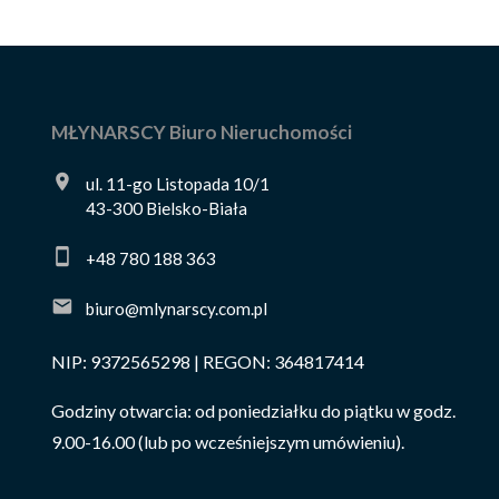
MŁYNARSCY Biuro Nieruchomości
ul. 11-go Listopada 10/1
43-300 Bielsko-Biała
+48 780 188 363
biuro@mlynarscy.com.pl
NIP: 9372565298 | REGON: 364817414
Godziny otwarcia: od poniedziałku do piątku w godz.
9.00-16.00 (lub po wcześniejszym umówieniu).