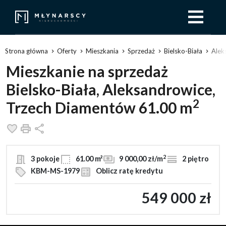
Strona główna
Oferty
Mieszkania
Sprzedaż
Bielsko-Biała
Alek
Mieszkanie na sprzedaż
Bielsko-Biała, Aleksandrowice,
2
Trzech Diamentów 61.00 m
Dodaj do ulubionych
Drukuj
Udostępnij
2
3 pokoje
61.00 m²
9 000,00 zł/m
2 piętro
KBM-MS-1979
Oblicz ratę kredytu
549 000 zł