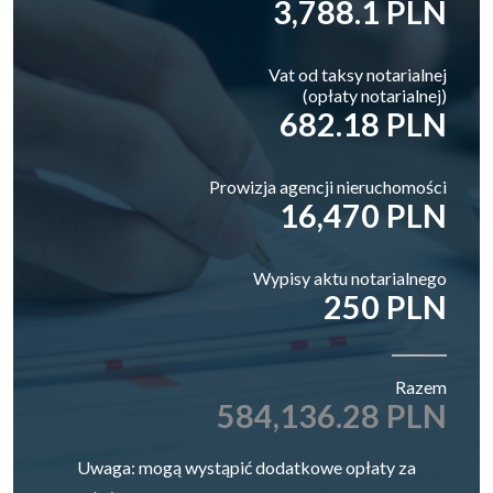
3,788.1 PLN
Vat od taksy notarialnej
(opłaty notarialnej)
682.18 PLN
Prowizja agencji nieruchomości
16,470 PLN
Wypisy aktu notarialnego
250 PLN
Razem
584,136.28 PLN
Uwaga: mogą wystąpić dodatkowe opłaty za