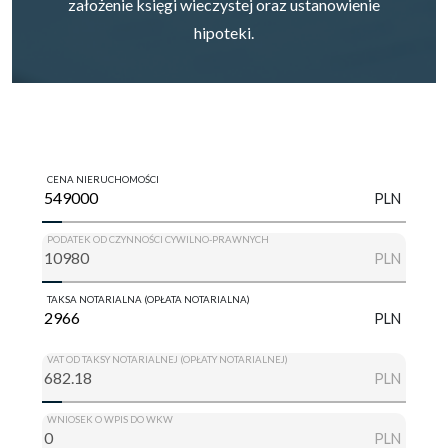
założenie księgi wieczystej oraz ustanowienie
hipoteki.
CENA NIERUCHOMOŚCI
PLN
PODATEK OD CZYNNOŚCI CYWILNO-PRAWNYCH
PLN
TAKSA NOTARIALNA (OPŁATA NOTARIALNA)
PLN
VAT OD TAKSY NOTARIALNEJ (OPŁATY NOTARIALNEJ)
PLN
WNIOSEK O WPIS DO WKW
PLN