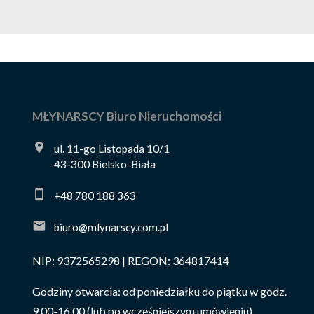
MŁYNARSCY Biuro Nieruchomości
ul. 11-go Listopada 10/1
43-300 Bielsko-Biała
+48 780 188 363
biuro@mlynarscy.com.pl
NIP: 9372565298 | REGON: 364817414
Godziny otwarcia: od poniedziałku do piątku w godz.
9.00-16.00 (lub po wcześniejszym umówieniu).