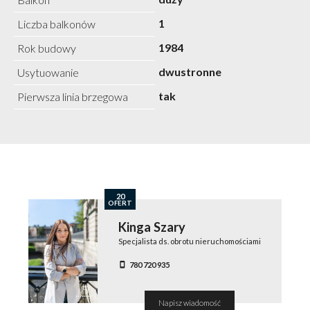
1
Liczba balkonów
1984
Rok budowy
dwustronne
Usytuowanie
tak
Pierwsza linia brzegowa
20
OFERT
Kinga Szary
Specjalista ds. obrotu nieruchomościami
780 720 935
Napisz wiadomość