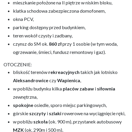
mieszkanie położone na II piętrze w niskim bloku,
klatka schodowa zabezpieczona domofonem,
okna PCV,
parking dostępny przed budynkiem,
teren wokół czysty i zadbany,
czynsz do SM ok.
860 zł
przy 1 osobie (w tym woda,
ogrzewanie, śmieci, fundusz remontowy i gaz).
OTOCZENIE:
bliskość terenów
rekreacyjnych
takich jak lotnisko
Aleksandrowice
czy
Wapienica
,
w pobliżu budynku kilka
placów zabaw
i
siłownia
zewnętrzna,
spokojne
osiedle, sporo miejsc parkingowych,
górskie
szczyty
i
szlaki
rowerowe na wyciągnięcie ręki,
w pobliżu
szkoła
(ok. 900 m), przystanek autobusowy
MZK
(ok. 290m i 500 m),