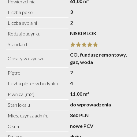
61,00 m²
Powierzchnia
3
Liczba pokoi
2
Liczba sypialni
NISKI BLOK
Rodzaj budynku
Standard
CO, fundusz remontowy,
Opłaty w czynszu
gaz, woda
2
Piętro
4
Liczba pięter w budynku
11,00 m²
Piwnica [m2]
do wprowadzenia
Stan lokalu
860 PLN
Mies. czynsz admin.
nowe PCV
Okna
duży
Balkon