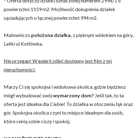
* Oferta dotyczy działki oznaczonej numerem 2994/1 o
powierzchni 1159 m2. Możliwość dokupienia działek
sąsiadujących o łącznej powierzchni 994 m2.
Malowniczo
położona działka,
z pięknym widokiem na góry,
Laliki ul Kotłówka.
Nie przegap! W galerii zdjęć dostępny jest film z tej
nieruchomości.
Marzy Ci się spokojna i widokowa okolica, gdzie będziesz
mógł wybudować swój
wymarzony dom?
Jeśli tak, to ta
oferta jest idealna dla Ciebie! To działka w otoczeniu łąk oraz
gór. Spokojna okolica czyni to miejsce idealnym dla osób,
które cenią sobie ciszę i spokój.