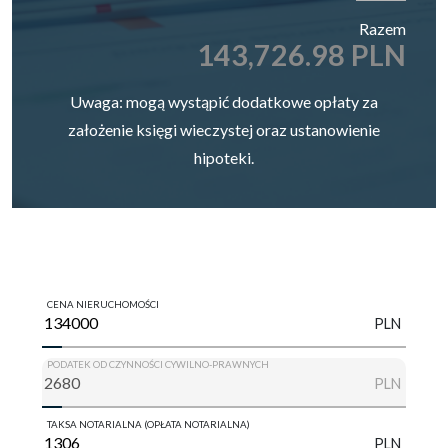
Razem
143,726.98 PLN
Uwaga: mogą wystąpić dodatkowe opłaty za
założenie księgi wieczystej oraz ustanowienie
hipoteki.
CENA NIERUCHOMOŚCI
PLN
PODATEK OD CZYNNOŚCI CYWILNO-PRAWNYCH
PLN
TAKSA NOTARIALNA (OPŁATA NOTARIALNA)
PLN