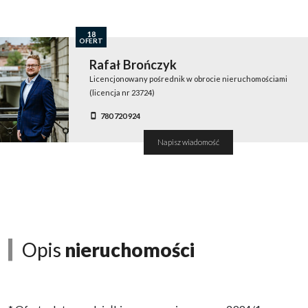
18
OFERT
Rafał Brończyk
Licencjonowany pośrednik w obrocie nieruchomościami
(licencja nr 23724)
780 720 924
Napisz wiadomość
Opis
nieruchomości