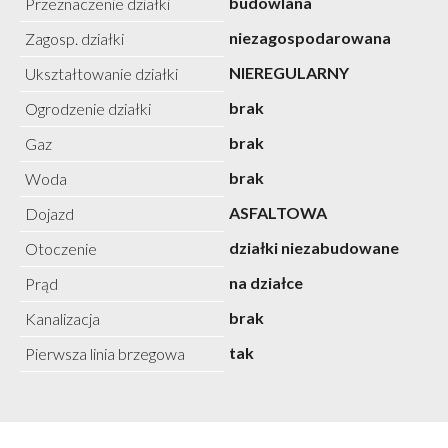
budowlana
Przeznaczenie działki
niezagospodarowana
Zagosp. działki
NIEREGULARNY
Ukształtowanie działki
brak
Ogrodzenie działki
brak
Gaz
brak
Woda
ASFALTOWA
Dojazd
działki niezabudowane
Otoczenie
na działce
Prąd
brak
Kanalizacja
tak
Pierwsza linia brzegowa