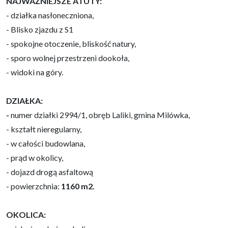
NAJWAŻNIEJSZE ATUTY:
- działka nasłoneczniona,
- Blisko zjazdu z S1
- spokojne otoczenie, bliskość natury,
- sporo wolnej przestrzeni dookoła,
- widoki na góry.
DZIAŁKA:
-
numer działki 2994/1, obręb Laliki, gmina Milówka,
- kształt nieregularny,
- w całości budowlana,
- prąd w okolicy,
- dojazd drogą asfaltową
- powierzchnia:
1160
m2.
OKOLICA: