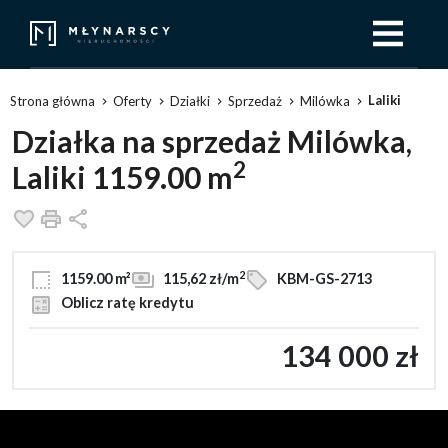
Laliki
Strona główna
Oferty
Działki
Sprzedaż
Milówka
Działka na sprzedaż Milówka,
2
Laliki 1159.00 m
Dodaj do ulubionych
Drukuj
Udostępnij
2
1159.00 m²
115,62 zł/m
KBM-GS-2713
Oblicz ratę kredytu
134 000 zł