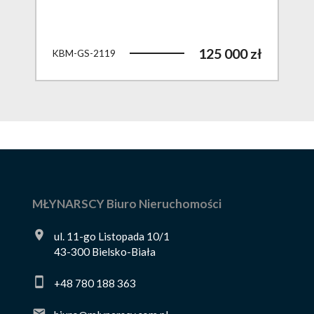
 zł
125 000 zł
KBM-GS-2119
KBM
MŁYNARSCY Biuro Nieruchomości
ul. 11-go Listopada 10/1
43-300 Bielsko-Biała
+48 780 188 363