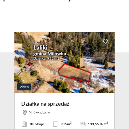
Dodaj do ulubionych
Dodaj do ulubio
Video
Video
Działka na sprzedaż
Dz
Milówka, Laliki
2
2
2
zł/m
0 Pokoje
936 m
133,55 zł/m