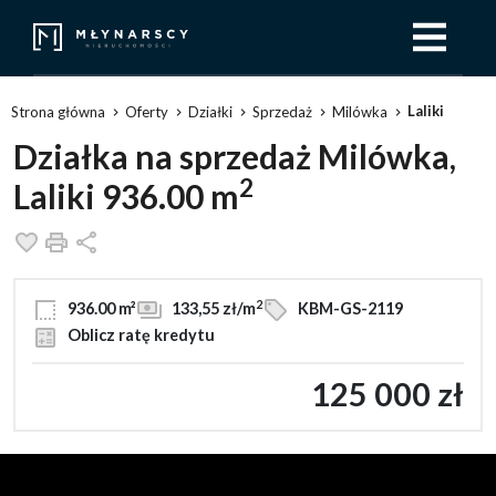
Laliki
Strona główna
Oferty
Działki
Sprzedaż
Milówka
Działka na sprzedaż Milówka,
2
Laliki 936.00 m
Dodaj do ulubionych
Drukuj
Udostępnij
2
936.00 m²
133,55 zł/m
KBM-GS-2119
Oblicz ratę kredytu
125 000 zł