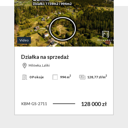
Video
Video
Działka na sprzedaż
Dz
Milówka, Laliki
2
2
2
zł/m
0 Pokoje
994 m
128,77 zł/m
 zł
128 000 zł
KBM-GS-2711
KBM