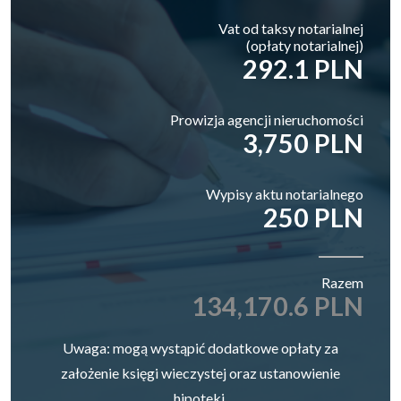
Vat od taksy notarialnej
(opłaty notarialnej)
292.1 PLN
Prowizja agencji nieruchomości
3,750 PLN
Wypisy aktu notarialnego
250 PLN
Razem
134,170.6 PLN
Uwaga: mogą wystąpić dodatkowe opłaty za
założenie księgi wieczystej oraz ustanowienie
hipoteki.