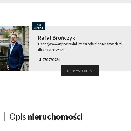
18
OFERT
Rafał Brończyk
Licencjonowany pośrednik w obrocie nieruchomościami
(licencja nr 23724)
780 720 924
Napisz wiadomość
Opis
nieruchomości