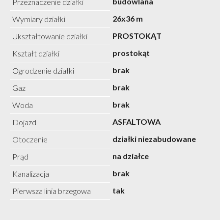
budowlana
Przeznaczenie działki
26x36 m
Wymiary działki
PROSTOKĄT
Ukształtowanie działki
prostokąt
Kształt działki
brak
Ogrodzenie działki
brak
Gaz
brak
Woda
ASFALTOWA
Dojazd
działki niezabudowane
Otoczenie
na działce
Prąd
brak
Kanalizacja
tak
Pierwsza linia brzegowa