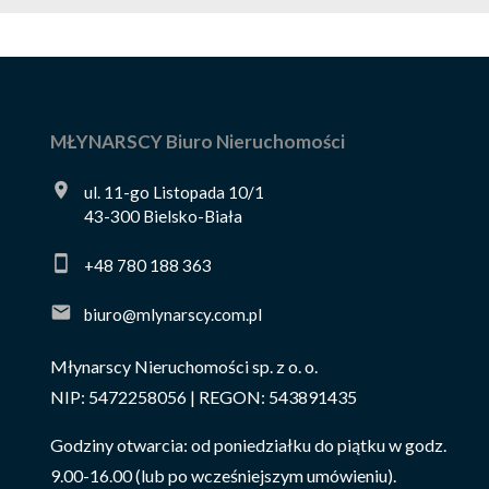
MŁYNARSCY Biuro Nieruchomości
ul. 11-go Listopada 10/1
43-300 Bielsko-Biała
+48 780 188 363
biuro@mlynarscy.com.pl
Młynarscy Nieruchomości sp. z o. o.
NIP: 5472258056 | REGON: 543891435
Godziny otwarcia: od poniedziałku do piątku w godz.
9.00-16.00 (lub po wcześniejszym umówieniu).