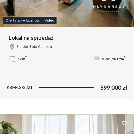
Oferta na wyłączność
Video
Lokal na sprzedaż
Bielsko-Biała, Centrum
2
2
62 m
9 701,98 zł/m
599 000 zł
KBM-LS-2821
Dodaj 