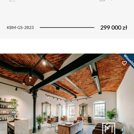
299 000 zł
KBM-GS-2823
Dodaj 