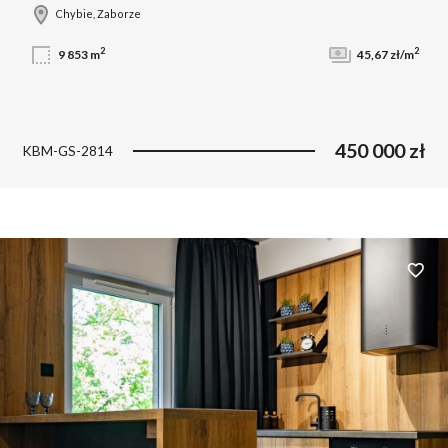
Chybie, Zaborze
2
2
9 853 m
45,67 zł/m
450 000 zł
KBM-GS-2814
Dodaj 