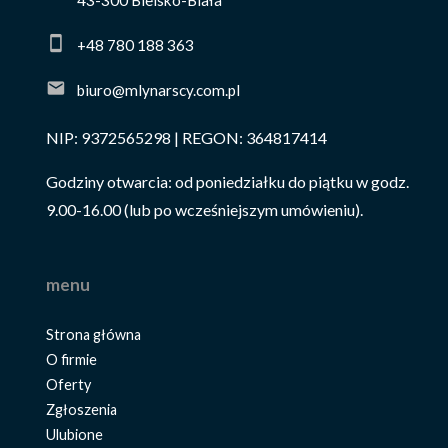
43-300 Bielsko-Biała
+48 780 188 363
biuro@mlynarscy.com.pl
NIP: 9372565298 | REGON: 364817414
Godziny otwarcia: od poniedziałku do piątku w godz.
9.00-16.00 (lub po wcześniejszym umówieniu).
menu
Strona główna
O firmie
Oferty
Zgłoszenia
Ulubione