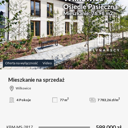
Oferta na wyłączność
Video
Mieszkanie na sprzedaż
Wilkowice
2
2
4 Pokoje
77 m
7 783,26 zł/m
599 000 zł
KBM-MS-2817