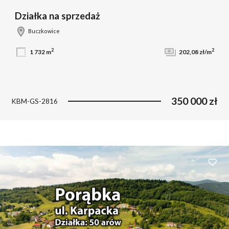
Działka na sprzedaż
Buczkowice
2
2
1 732 m
202,08 zł/m
350 000 zł
KBM-GS-2816
Dodaj 