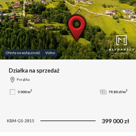
Oferta na wyłączność
Video
Działka na sprzedaż
Porąbka
2
2
5 000 m
79,80 zł/m
399 000 zł
KBM-GS-2815