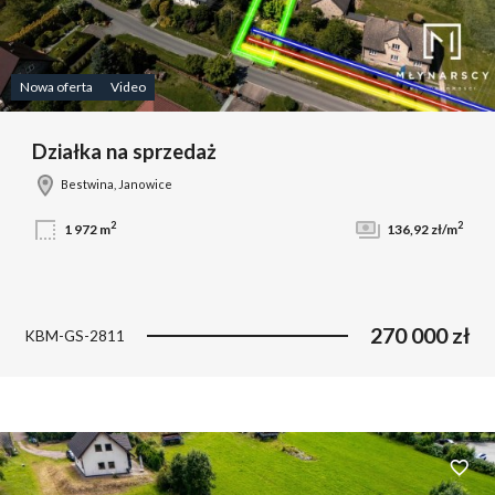
Nowa oferta
Video
Działka na sprzedaż
Bestwina, Janowice
2
2
1 972 m
136,92 zł/m
270 000 zł
KBM-GS-2811
Dodaj 