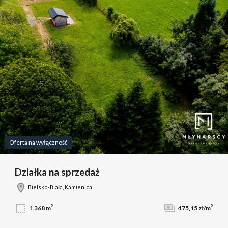
Oferta na wyłączność
Działka na sprzedaż
Bielsko-Biała, Kamienica
2
2
1 368 m
475,15 zł/m