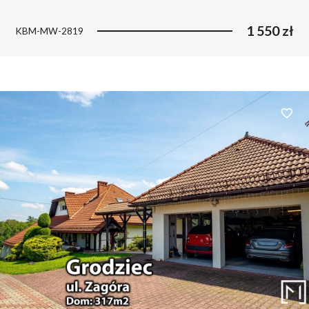
1 550 zł
KBM-MW-2819
Dodaj 