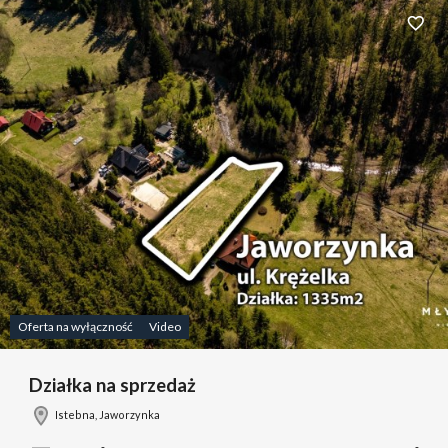
Dodaj 
Oferta na wyłączność
Video
Działka na sprzedaż
Istebna, Jaworzynka