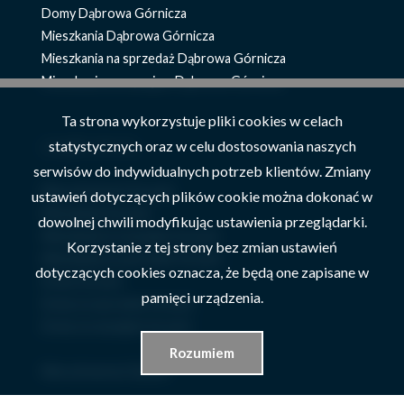
Domy Dąbrowa Górnicza
Mieszkania Dąbrowa Górnicza
Mieszkania na sprzedaż Dąbrowa Górnicza
Mieszkania na wynajem Dąbrowa Górnicza
Ta strona wykorzystuje pliki cookies w celach
znajdź ofertę
statystycznych oraz w celu dostosowania naszych
serwisów do indywidualnych potrzeb klientów. Zmiany
Nieruchomości Szczyrk
ustawień dotyczących plików cookie można dokonać w
Mieszkania Szczyrk
dowolnej chwili modyfikując ustawienia przeglądarki.
Mieszkania na wynajem Szczyrk
Korzystanie z tej strony bez zmian ustawień
Mieszkania na sprzedaż Szczyrk
dotyczących cookies oznacza, że będą one zapisane w
Domy Szczyrk
pamięci urządzenia.
Domy na sprzedaż Szczyrk
Domy na wynajem Szczyrk
Rozumiem
Nieruchomości Żywiec