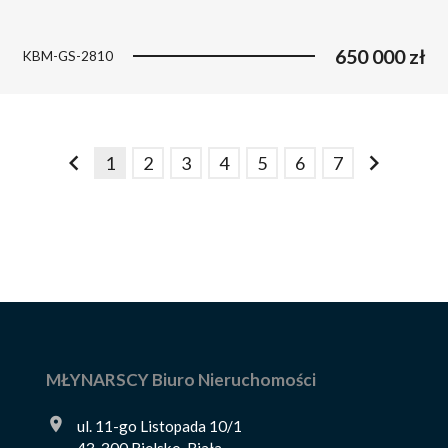
650 000 zł
KBM-GS-2810
1
2
3
4
5
6
7
prev
next
MŁYNARSCY Biuro Nieruchomości
ul. 11-go Listopada 10/1