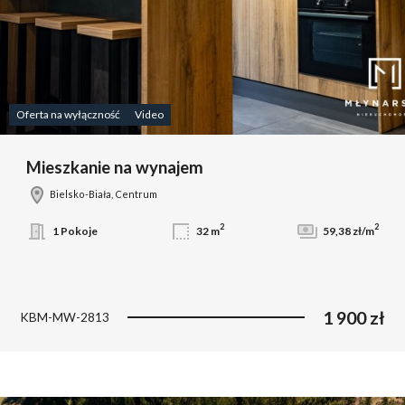
Oferta na wyłączność
Video
Mieszkanie na wynajem
Bielsko-Biała, Centrum
2
2
1 Pokoje
32 m
59,38 zł/m
1 900 zł
KBM-MW-2813