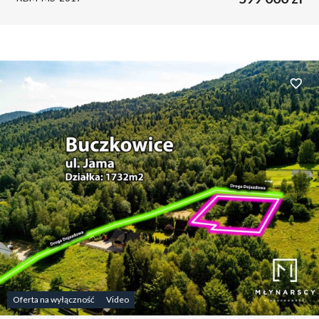
Dodaj 
Oferta na wyłączność
Video