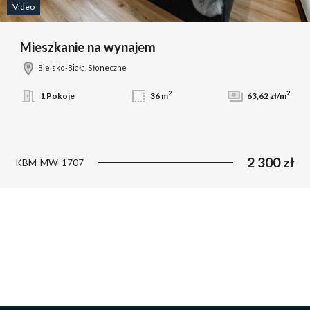
Video
Mieszkanie na wynajem
Bielsko-Biała, Słoneczne
2
2
1 Pokoje
36 m
63,62 zł/m
2 300 zł
KBM-MW-1707