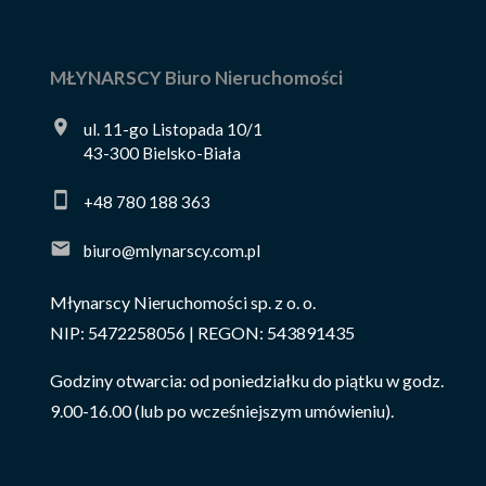
MŁYNARSCY Biuro Nieruchomości
ul. 11-go Listopada 10/1
43-300 Bielsko-Biała
+48 780 188 363
biuro@mlynarscy.com.pl
Młynarscy Nieruchomości sp. z o. o.
NIP: 5472258056 | REGON: 543891435
Godziny otwarcia: od poniedziałku do piątku w godz.
9.00-16.00 (lub po wcześniejszym umówieniu).