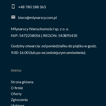
+48 780 188 363
biuro@mlynarscy.com.pl
Młynarscy Nieruchomości sp. z o. o.
NIP: 5472258056 | REGON: 543891435
Godziny otwarcia: od poniedziałku do piątku w godz.
9.00-16.00 (lub po wcześniejszym umówieniu).
menu
Strona główna
O firmie
Oferty
Zgłoszenia
Ulubione