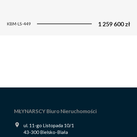
1 259 600 zł
KBM-LS-449
MŁYNARSCY Biuro Nieruchomości
ul. 11-go Listopada 10/1
43-300 Bielsko-Biała