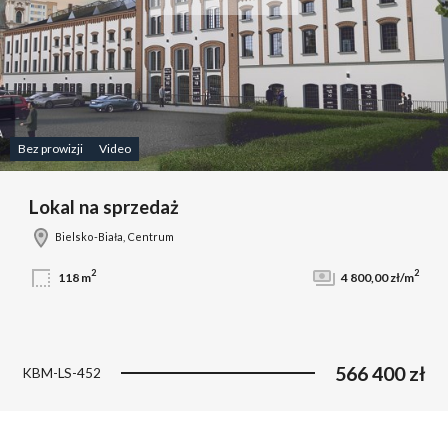
Bez prowizji
Video
Lokal na sprzedaż
Bielsko-Biała, Centrum
2
2
118 m
4 800,00 zł/m
566 400 zł
KBM-LS-452