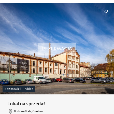
Dodaj 
REZERWACJA
Bez prowizji
Video
Lokal na sprzedaż
Bielsko-Biała, Centrum