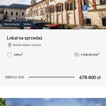
Bez prowizji
Video
Lokal na sprzedaż
Bielsko-Biała, Centrum
2
2
128 m
5 300,00 zł/m
678 400 zł
KBM-LS-450