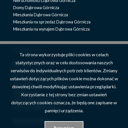
Nieruchomości Dąbrowa Górnicza
Domy Dąbrowa Górnicza
Mieszkania Dąbrowa Górnicza
Mieszkania na sprzedaż Dąbrowa Górnicza
Mieszkania na wynajem Dąbrowa Górnicza
znajdź ofertę
Ta strona wykorzystuje pliki cookies w celach
statystycznych oraz w celu dostosowania naszych
Nieruchomości Szczyrk
serwisów do indywidualnych potrzeb klientów. Zmiany
Mieszkania Szczyrk
ustawień dotyczących plików cookie można dokonać w
Mieszkania na wynajem Szczyrk
Mieszkania na sprzedaż Szczyrk
dowolnej chwili modyfikując ustawienia przeglądarki.
Domy Szczyrk
Korzystanie z tej strony bez zmian ustawień
Domy na sprzedaż Szczyrk
dotyczących cookies oznacza, że będą one zapisane w
Domy na wynajem Szczyrk
pamięci urządzenia.
Nieruchomości Żywiec