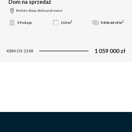
Dom na sprzedaż
Bielsko-Biała, Aleksandrowice
2
2
5 Pokoje
113 m
9 406,64 zł/m
1 059 000 zł
KBM-DS-2148