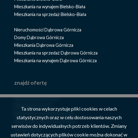
Mieszkania na wynajem Bielsko-Biała
Mieszkania na sprzedaż Bielsko-Biała
Nieruchomości Dąbrowa Górnicza
Domy Dąbrowa Górnicza
Mieszkania Dąbrowa Górnicza
Mieszkania na sprzedaż Dąbrowa Górnicza
Mieszkania na wynajem Dąbrowa Górnicza
znajdź ofertę
Nieruchomości Szczyrk
Mieszkania Szczyrk
Ta strona wykorzystuje pliki cookies w celach
Mieszkania na wynajem Szczyrk
statystycznych oraz w celu dostosowania naszych
Mieszkania na sprzedaż Szczyrk
serwisów do indywidualnych potrzeb klientów. Zmiany
Domy Szczyrk
ustawień dotyczących plików cookie można dokonać w
Domy na sprzedaż Szczyrk