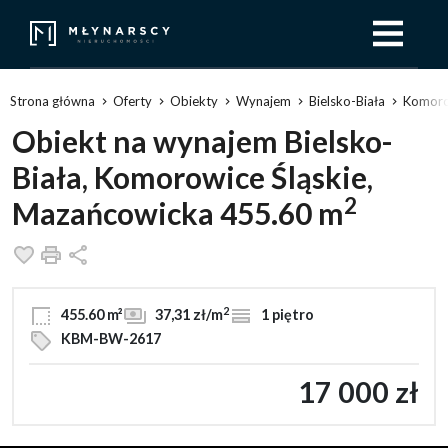
Strona główna
Oferty
Obiekty
Wynajem
Bielsko-Biała
Komoro
Obiekt na wynajem Bielsko-
Biała, Komorowice Śląskie,
2
Mazańcowicka 455.60 m
Dodaj do ulubionych
Drukuj
Udostępnij
2
455.60 m²
37,31 zł/m
1 piętro
KBM-BW-2617
17 000 zł