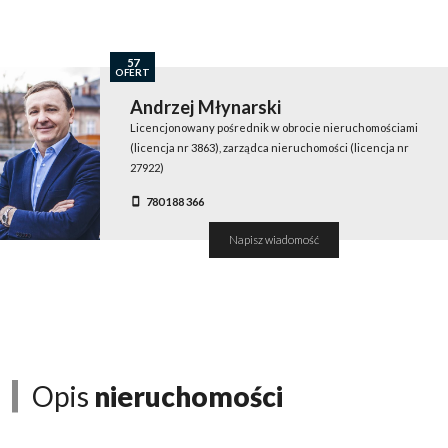
57
OFERT
Andrzej Młynarski
Licencjonowany pośrednik w obrocie nieruchomościami
(licencja nr 3863), zarządca nieruchomości (licencja nr
27922)
780 188 366
Napisz wiadomość
Opis
nieruchomości