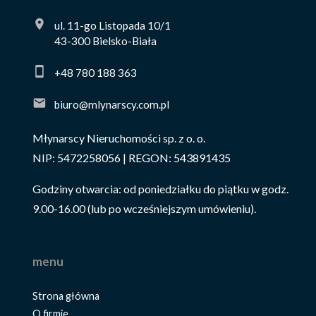
ul. 11-go Listopada 10/1
43-300 Bielsko-Biała
+48 780 188 363
biuro@mlynarscy.com.pl
Młynarscy Nieruchomości sp. z o. o.
NIP: 5472258056 | REGON: 543891435
Godziny otwarcia: od poniedziałku do piątku w godz.
9.00-16.00 (lub po wcześniejszym umówieniu).
menu
Strona główna
O firmie