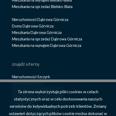
Mieszkania na wynajem Bielsko-Biała
Mieszkania na sprzedaż Bielsko-Biała
Nieruchomości Dąbrowa Górnicza
Domy Dąbrowa Górnicza
Mieszkania Dąbrowa Górnicza
Mieszkania na sprzedaż Dąbrowa Górnicza
Mieszkania na wynajem Dąbrowa Górnicza
znajdź ofertę
Nieruchomości Szczyrk
Mieszkania Szczyrk
Mieszkania na wynajem Szczyrk
Ta strona wykorzystuje pliki cookies w celach
Mieszkania na sprzedaż Szczyrk
statystycznych oraz w celu dostosowania naszych
Domy Szczyrk
serwisów do indywidualnych potrzeb klientów. Zmiany
Domy na sprzedaż Szczyrk
ustawień dotyczących plików cookie można dokonać w
Domy na wynajem Szczyrk