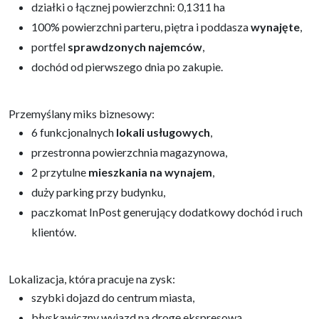
działki o łącznej powierzchni: 0,1311 ha
100% powierzchni parteru, piętra i poddasza
wynajęte
,
portfel
sprawdzonych najemców
,
dochód od pierwszego dnia po zakupie.
Przemyślany miks biznesowy:
6 funkcjonalnych
lokali usługowych
,
przestronna powierzchnia magazynowa,
2 przytulne
mieszkania na wynajem
,
duży parking przy budynku,
paczkomat InPost generujący dodatkowy dochód i ruch
klientów.
Lokalizacja, która pracuje na zysk:
szybki dojazd do centrum miasta,
błyskawiczny wyjazd na drogę ekspresową,