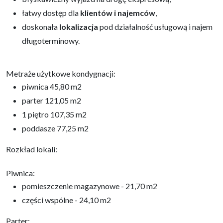
łatwy dostęp dla
klientów i najemców
,
doskonała
lokalizacja
pod działalność usługową i najem
długoterminowy.
Metraże użytkowe kondygnacji:
piwnica 45,80 m2
parter 121,05 m2
1 piętro 107,35 m2
poddasze 77,25 m2
Rozkład lokali:
Piwnica:
pomieszczenie magazynowe - 21,70 m2
części wspólne - 24,10 m2
Parter: