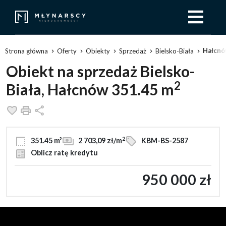
Hałcn
Strona główna
Oferty
Obiekty
Sprzedaż
Bielsko-Biała
Obiekt na sprzedaż Bielsko-
2
Biała, Hałcnów 351.45 m
Dodaj do ulubionych
Drukuj
Udostępnij
2
351.45 m²
2 703,09 zł/m
KBM-BS-2587
Oblicz ratę kredytu
950 000 zł