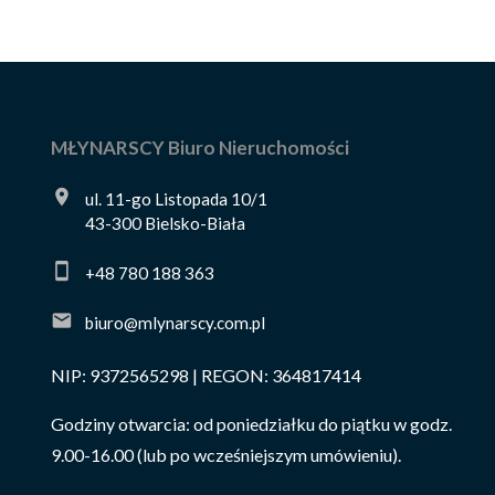
MŁYNARSCY Biuro Nieruchomości
ul. 11-go Listopada 10/1
43-300 Bielsko-Biała
+48 780 188 363
biuro@mlynarscy.com.pl
NIP: 9372565298 | REGON: 364817414
Godziny otwarcia: od poniedziałku do piątku w godz.
9.00-16.00 (lub po wcześniejszym umówieniu).