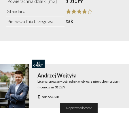
1 311 m²
Powierzchnia działki [m2]
Standard
tak
Pierwsza linia brzegowa
12
OFERT
Andrzej Wojtyła
Licencjonowany pośrednik w obrocie nieruchomościami
(licencja nr 31857)
506 566 860
Napisz wiadomość