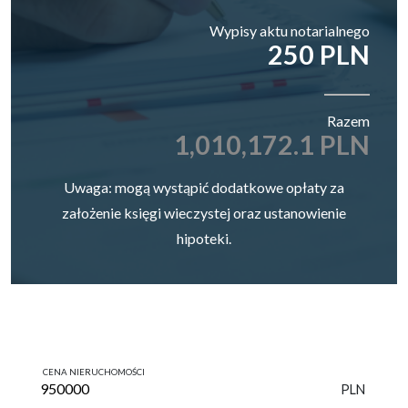
Wypisy aktu notarialnego
250 PLN
Razem
1,010,172.1 PLN
Uwaga: mogą wystąpić dodatkowe opłaty za
założenie księgi wieczystej oraz ustanowienie
hipoteki.
CENA NIERUCHOMOŚCI
PLN