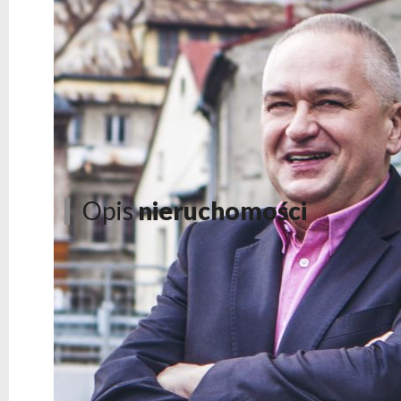
Opis
nieruchomości
Mieszkanie 3 - pokojowe w Olszówce z garażem
Szukasz mieszkania w świetnej okolicy, gdzie będz
powiększyć swoją przestrzeń życiową – trzeci pokój
tak, to ta oferta jest idealna dla Ciebie.
Bardzo przes