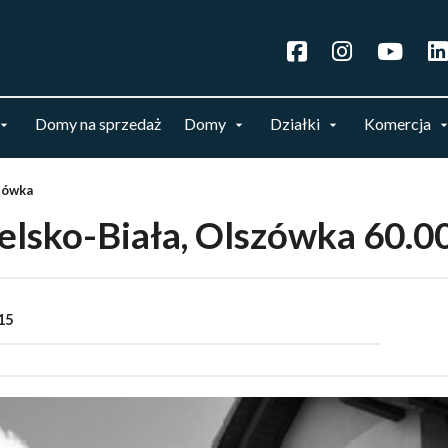
Domy na sprzedaż
Domy
Działki
Komercja
zówka
elsko-Biała, Olszówka 60.0
15