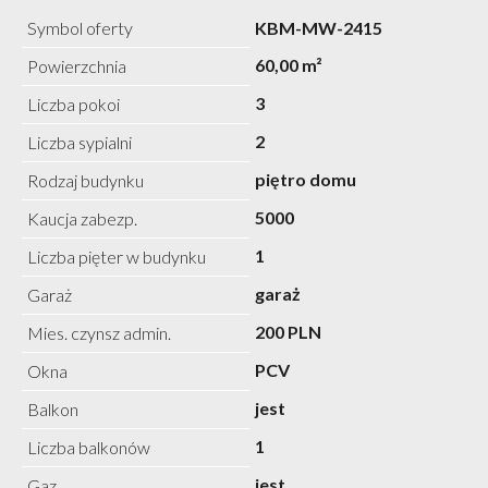
Symbol oferty
KBM-MW-2415
60,00 m²
Powierzchnia
3
Liczba pokoi
2
Liczba sypialni
piętro domu
Rodzaj budynku
5000
Kaucja zabezp.
1
Liczba pięter w budynku
garaż
Garaż
200 PLN
Mies. czynsz admin.
PCV
Okna
jest
Balkon
1
Liczba balkonów
jest
Gaz