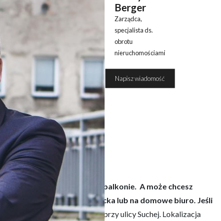
Berger
Zarządca,
specjalista ds.
obrotu
nieruchomościami
508 390
Napisz wiadomość
051
iesz mógł zrelaksować się na balkonie. A może chcesz
 idealnie nadaje się dla dziecka lub na domowe biuro. Jeśli
tronne i przytulne mieszkanie przy ulicy Suchej. Lokalizacja