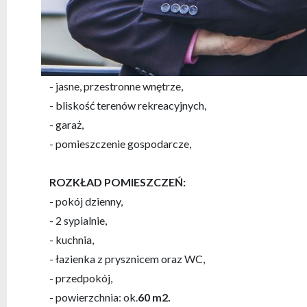
zapewnia szybki dostęp do każdej jego części miasta.
NAJWAŻNIEJSZE ATUTY:
- funkcjonalny rozkład i aż trzy pokoje,
- jasne, przestronne wnętrze,
- bliskość terenów rekreacyjnych,
- garaż,
- pomieszczenie gospodarcze,
ROZKŁAD POMIESZCZEŃ:
- pokój dzienny,
- 2 sypialnie,
- kuchnia,
- łazienka z prysznicem oraz WC,
- przedpokój,
- powierzchnia: ok.
60
m2.