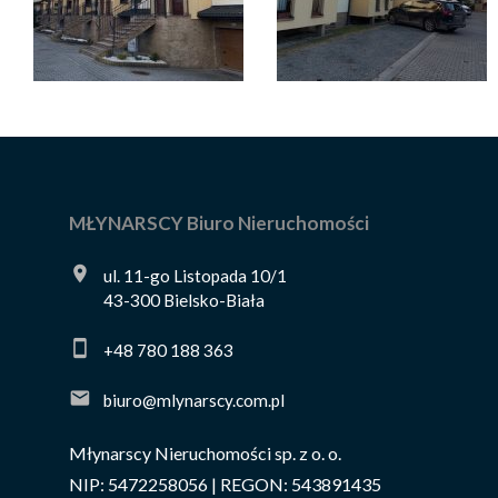
MŁYNARSCY Biuro Nieruchomości
ul. 11-go Listopada 10/1
43-300 Bielsko-Biała
+48 780 188 363
biuro@mlynarscy.com.pl
Młynarscy Nieruchomości sp. z o. o.
NIP: 5472258056 | REGON: 543891435