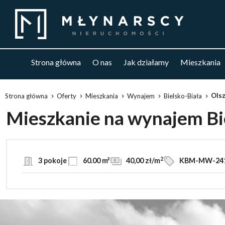
Strona główna
O nas
Jak działamy
Mieszkania
Ols
Strona główna
Oferty
Mieszkania
Wynajem
Bielsko-Biała
Mieszkanie na wynajem Bi
2
3 pokoje
60.00 m²
40,00 zł/m
KBM-MW-24