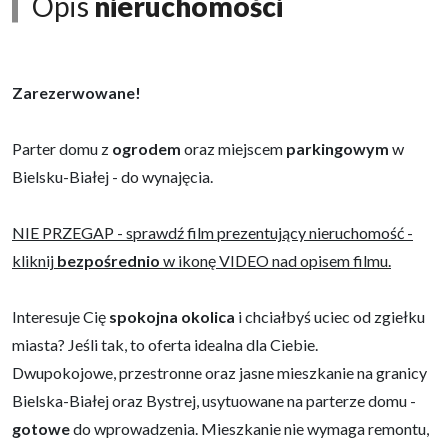
Opis
nieruchomości
Zarezerwowane!
Parter domu z
ogrodem
oraz miejscem
parkingowym
w
Bielsku-Białej - do wynajęcia.
NIE PRZEGAP - sprawdź film prezentujący nieruchomość -
kliknij
bezpośrednio
w ikonę VIDEO nad opisem filmu.
Interesuje Cię
spokojna okolica
i chciałbyś uciec od zgiełku
miasta? Jeśli tak, to oferta idealna dla Ciebie.
Dwupokojowe, przestronne oraz jasne mieszkanie na granicy
Bielska-Białej oraz Bystrej, usytuowane na parterze domu -
gotowe
do wprowadzenia. Mieszkanie nie wymaga remontu,