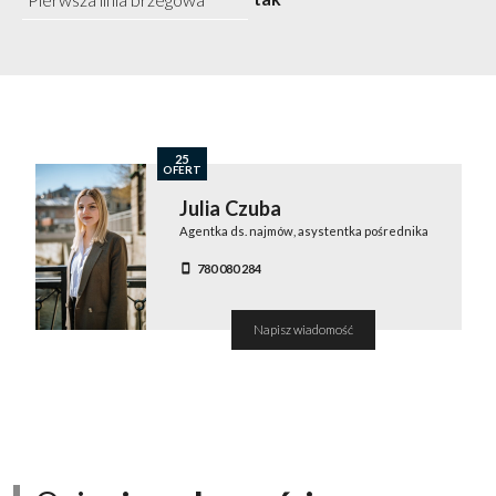
25
OFERT
Julia Czuba
Agentka ds. najmów, asystentka pośrednika
780 080 284
Napisz wiadomość