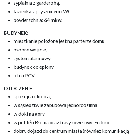
sypialnia z garderobą,
łazienka z prysznicem i WC,
powierzchnia:
64 mkw.
BUDYNEK:
mieszkanie położone jest na parterze domu,
osobne wejście,
system alarmowy,
budynek ocieplony,
okna PCV.
OTOCZENIE:
spokojna okolica,
w sąsiedztwie zabudowa jednorodzinna,
widoki na góry,
w pobliżu Błonia oraz trasy rowerowe Enduro,
dobry dojazd do centrum miasta (również komunikacją