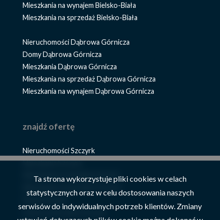
Mieszkania na wynajem Bielsko-Biała
Mieszkania na sprzedaż Bielsko-Biała
Nieruchomości Dąbrowa Górnicza
Domy Dąbrowa Górnicza
Mieszkania Dąbrowa Górnicza
Mieszkania na sprzedaż Dąbrowa Górnicza
Mieszkania na wynajem Dąbrowa Górnicza
znajdź ofertę
Nieruchomości Szczyrk
Mieszkania Szczyrk
Mieszkania na wynajem Szczyrk
Ta strona wykorzystuje pliki cookies w celach
Mieszkania na sprzedaż Szczyrk
statystycznych oraz w celu dostosowania naszych
Domy Szczyrk
serwisów do indywidualnych potrzeb klientów. Zmiany
Domy na sprzedaż Szczyrk
ustawień dotyczących plików cookie można dokonać w