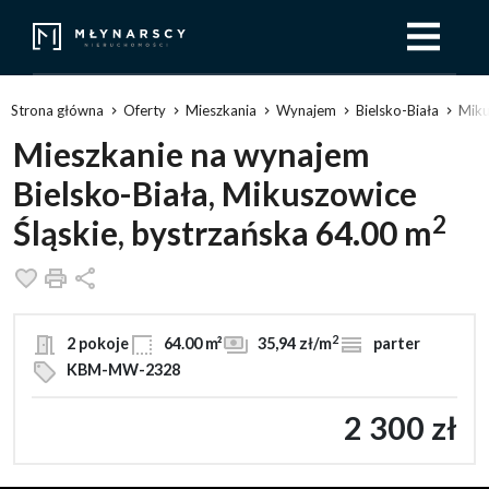
Strona główna
Oferty
Mieszkania
Wynajem
Bielsko-Biała
Miku
Mieszkanie na wynajem
Bielsko-Biała, Mikuszowice
2
Śląskie, bystrzańska 64.00 m
Dodaj do ulubionych
Drukuj
Udostępnij
2
2 pokoje
64.00 m²
35,94 zł/m
parter
KBM-MW-2328
2 300 zł