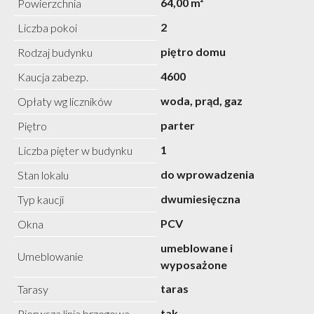
64,00 m²
Powierzchnia
2
Liczba pokoi
piętro domu
Rodzaj budynku
4600
Kaucja zabezp.
woda, prąd, gaz
Opłaty wg liczników
parter
Piętro
1
Liczba pięter w budynku
do wprowadzenia
Stan lokalu
dwumiesięczna
Typ kaucji
PCV
Okna
umeblowane i
Umeblowanie
wyposażone
taras
Tarasy
tak
Pierwsza linia brzegowa