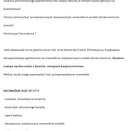
Szukasz przestronnego apartamentu dla swojej rodziny, w którym każdy poczuje się
komfortowo?
Chcesz zamieszkać na nowoczesnym, bezpiecznym, niewielkim osiedlu blisko centrum
miasta?
Interesuje Cię wnętrze ?
Jeśli odpowiedź na te pytania brzmi tak, to ta oferta dla Ciebie. Klimatyczny, 4-pokojowy
dwupoziomowy apartament na niewielkim nowoczesnym osiedlu blisko centrum.
Idealnie
nadaje się dla rodzin z dziećmi, ceniących bezpieczeństwo.
Można się do niego wprowadzić bez przeprowadzania remontów.
NAJWAŻNIEJSZE ATUTY:
- ciekawe, klimatyczne wnętrze,
-
duża ilość naturalnego światła,
- spory balkon,
- bezpieczne, nowoczesne, niewielkie osiedle,