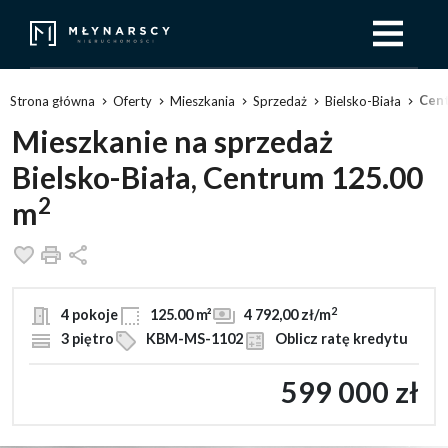
Cen
Strona główna
Oferty
Mieszkania
Sprzedaż
Bielsko-Biała
Mieszkanie na sprzedaż
Bielsko-Biała, Centrum 125.00
2
m
Dodaj do ulubionych
Drukuj
Udostępnij
2
4 pokoje
125.00 m²
4 792,00 zł/m
3 piętro
KBM-MS-1102
Oblicz ratę kredytu
599 000 zł