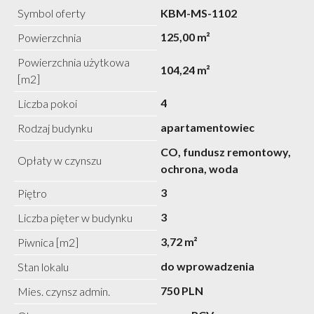
Symbol oferty
KBM-MS-1102
125,00 m²
Powierzchnia
Powierzchnia użytkowa
104,24 m²
[m2]
4
Liczba pokoi
apartamentowiec
Rodzaj budynku
CO, fundusz remontowy,
Opłaty w czynszu
ochrona, woda
3
Piętro
3
Liczba pięter w budynku
3,72 m²
Piwnica [m2]
do wprowadzenia
Stan lokalu
750 PLN
Mies. czynsz admin.