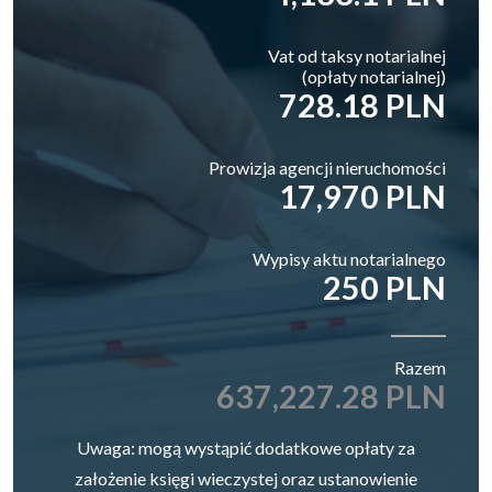
Vat od taksy notarialnej
(opłaty notarialnej)
728.18 PLN
Prowizja agencji nieruchomości
17,970 PLN
Wypisy aktu notarialnego
250 PLN
Razem
637,227.28 PLN
Uwaga: mogą wystąpić dodatkowe opłaty za
założenie księgi wieczystej oraz ustanowienie