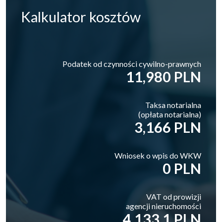
Kalkulator
kosztów
Podatek od czynności cywilno-prawnych
11,980 PLN
Taksa notarialna
(opłata notarialna)
3,166 PLN
Wniosek o wpis do WKW
0 PLN
VAT od prowizji
agencji nieruchomości
4,133.1 PLN