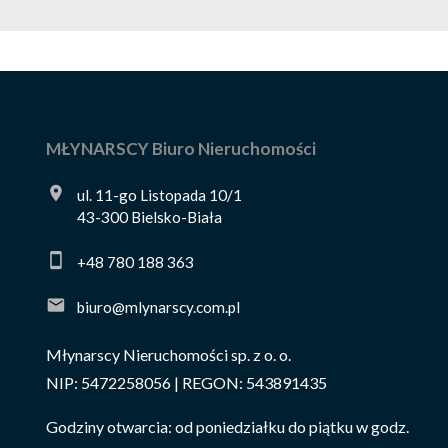
MŁYNARSCY Biuro Nieruchomości
ul. 11-go Listopada 10/1
43-300 Bielsko-Biała
+48 780 188 363
biuro@mlynarscy.com.pl
Młynarscy Nieruchomości sp. z o. o.
NIP: 5472258056 | REGON: 543891435
Godziny otwarcia: od poniedziałku do piątku w godz.