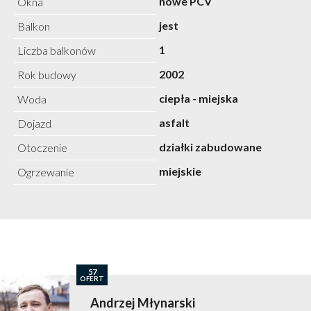
nowe PCV
Okna
jest
Balkon
1
Liczba balkonów
2002
Rok budowy
ciepła - miejska
Woda
asfalt
Dojazd
działki zabudowane
Otoczenie
miejskie
Ogrzewanie
57
OFERT
Andrzej Młynarski