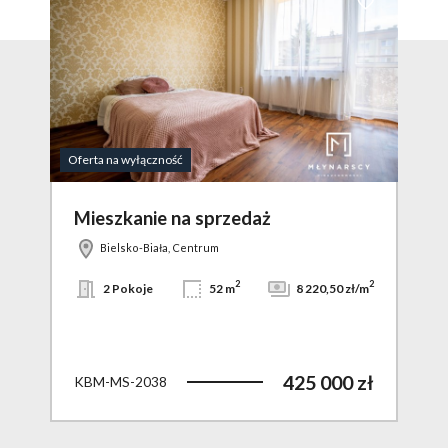
Dodaj do ulubionych
Dodaj do ulubio
Oferta na wyłączność
Video
Mieszkanie na sprzedaż
Mi
Bielsko-Biała, Centrum
2
2
2
zł/m
2 Pokoje
52 m
8 220,50 zł/m
 zł
425 000 zł
KBM-MS-2038
KBM