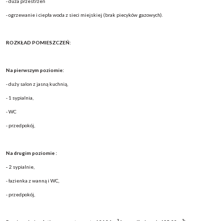
- duża przestrzeń
- ogrzewanie i ciepła woda z sieci miejskiej (brak piecyków gazowych).
ROZKŁAD POMIESZCZEŃ:
Na pierwszym poziomie:
- duży salon z jasną kuchnią,
- 1 sypialnia,
- WC
- przedpokój,
Na drugim poziomie :
-
2 sypialnie,
- łazienka z wanną i WC,
- przedpokój,
2
2