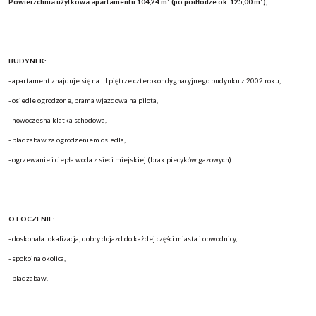
Powierzchnia użytkowa apartamentu 104,24 m
(po podłodze ok. 125,00 m
),
BUDYNEK:
- apartament znajduje się na III piętrze
czterokondygnacyjnego budynku z 2002 roku,
-
osiedle ogrodzone, brama wjazdowa na pilota,
- nowoczesna klatka schodowa,
- plac zabaw za ogrodzeniem osiedla,
- ogrzewanie i ciepła woda z sieci miejskiej (brak piecyków gazowych).
OTOCZENIE
:
- doskonała lokalizacja, dobry dojazd do każdej części miasta i obwodnicy,
- spokojna okolica,
- plac zabaw,