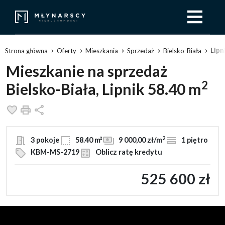
Lipn
Strona główna
Oferty
Mieszkania
Sprzedaż
Bielsko-Biała
Mieszkanie na sprzedaż
2
Bielsko-Biała, Lipnik 58.40 m
Dodaj do ulubionych
Drukuj
Udostępnij
2
3 pokoje
58.40 m²
9 000,00 zł/m
1 piętro
KBM-MS-2719
Oblicz ratę kredytu
525 600 zł