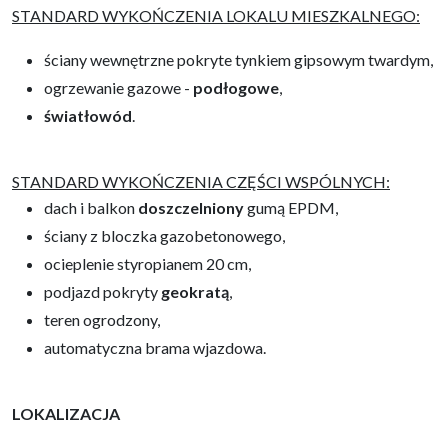
STANDARD WYKOŃCZENIA LOKALU MIESZKALNEGO:
ściany wewnętrzne pokryte tynkiem gipsowym twardym,
ogrzewanie gazowe -
podłogowe
,
światłowód
.
STANDARD WYKOŃCZENIA CZĘŚCI WSPÓLNYCH:
dach i balkon
doszczelniony
gumą EPDM,
ściany z bloczka gazobetonowego,
ocieplenie styropianem 20 cm,
podjazd pokryty
geokratą
,
teren ogrodzony,
automatyczna brama wjazdowa.
LOKALIZACJA