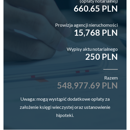
(opłaty notarialnej)
660.65 PLN
Prowizja agencji nieruchomości
15,768 PLN
Wypisy aktu notarialnego
250 PLN
Razem
548,977.69 PLN
Uwaga: mogą wystąpić dodatkowe opłaty za
założenie księgi wieczystej oraz ustanowienie
hipoteki.