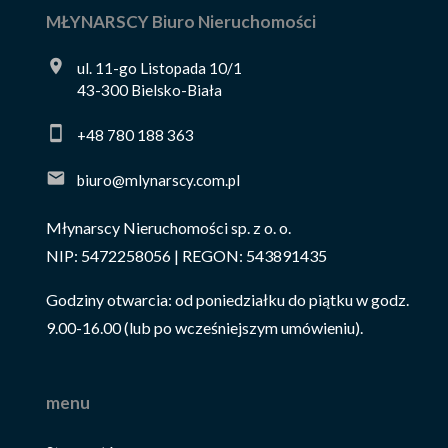
MŁYNARSCY Biuro Nieruchomości
ul. 11-go Listopada 10/1
43-300 Bielsko-Biała
+48 780 188 363
biuro@mlynarscy.com.pl
Młynarscy Nieruchomości sp. z o. o.
NIP: 5472258056 | REGON: 543891435
Godziny otwarcia: od poniedziałku do piątku w godz.
9.00-16.00 (lub po wcześniejszym umówieniu).
menu