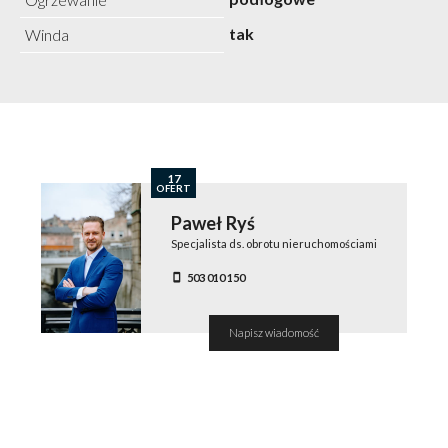
tak
Winda
17
OFERT
Paweł Ryś
Specjalista ds. obrotu nieruchomościami
503 010 150
Napisz wiadomość