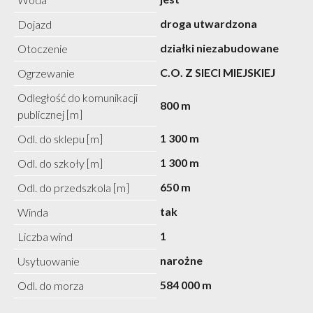
droga utwardzona
Dojazd
działki niezabudowane
Otoczenie
C.O. Z SIECI MIEJSKIEJ
Ogrzewanie
Odległość do komunikacji
800 m
publicznej [m]
1 300 m
Odl. do sklepu [m]
1 300 m
Odl. do szkoły [m]
650 m
Odl. do przedszkola [m]
tak
Winda
1
Liczba wind
narożne
Usytuowanie
584 000 m
Odl. do morza