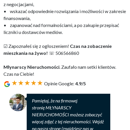
z negocjacjami,
• wskazać odpowiednie rozwiązania i możliwości w zakresie
finansowania,
• zapanować nad formalnościami, a po zakupie przepisać
liczniki u dostawców mediów.
☑ Zapoznałeś się z ogłoszeniem!
Czas na zobaczenie
mieszkania na żywo!
☏ 506566860
Młynarscy Nieruchomości
. Zaufało nam setki klientów.
Czas na Ciebie!
★★★★★
Opinie Google:
4.9/5
Pamiętaj, że na firmowej
stronię MŁYNARSCY
NIERUCHOMOŚCI możesz zobaczyć
więcej zdjęć z tej nieruchomości. Wejdź
na naszą stronę (
znajdziesz nas w