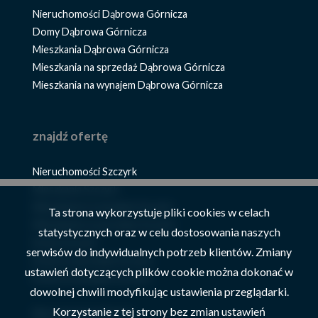
Nieruchomości Dąbrowa Górnicza
Domy Dąbrowa Górnicza
Mieszkania Dąbrowa Górnicza
Mieszkania na sprzedaż Dąbrowa Górnicza
Mieszkania na wynajem Dąbrowa Górnicza
znajdź ofertę
Nieruchomości Szczyrk
Mieszkania Szczyrk
Mieszkania na wynajem Szczyrk
Ta strona wykorzystuje pliki cookies w celach
Mieszkania na sprzedaż Szczyrk
statystycznych oraz w celu dostosowania naszych
Domy Szczyrk
serwisów do indywidualnych potrzeb klientów. Zmiany
Domy na sprzedaż Szczyrk
ustawień dotyczących plików cookie można dokonać w
Domy na wynajem Szczyrk
dowolnej chwili modyfikując ustawienia przeglądarki.
Korzystanie z tej strony bez zmian ustawień
Nieruchomości Żywiec