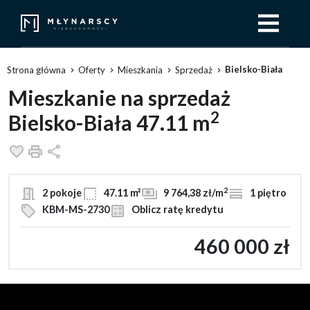
Bielsko-Biała
Strona główna
Oferty
Mieszkania
Sprzedaż
Mieszkanie na sprzedaż
2
Bielsko-Biała 47.11 m
Dodaj do ulubionych
Drukuj
Udostępnij
2
2 pokoje
47.11 m²
9 764,38 zł/m
1 piętro
KBM-MS-2730
Oblicz ratę kredytu
460 000 zł