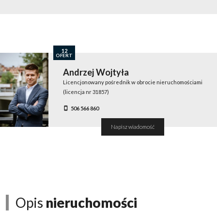
12
OFERT
Andrzej Wojtyła
Licencjonowany pośrednik w obrocie nieruchomościami
(licencja nr 31857)
506 566 860
Napisz wiadomość
Opis
nieruchomości