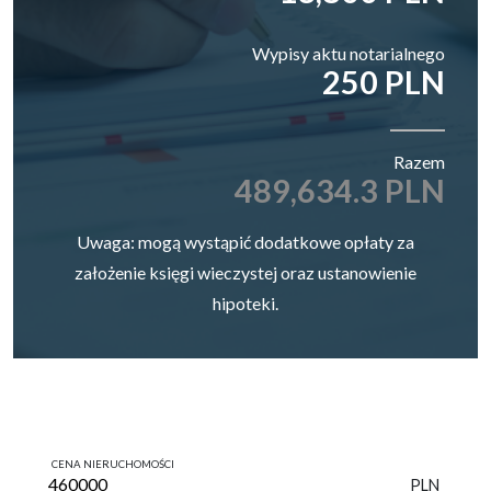
Wypisy aktu notarialnego
250 PLN
Razem
489,634.3 PLN
Uwaga: mogą wystąpić dodatkowe opłaty za
założenie księgi wieczystej oraz ustanowienie
hipoteki.
CENA NIERUCHOMOŚCI
PLN