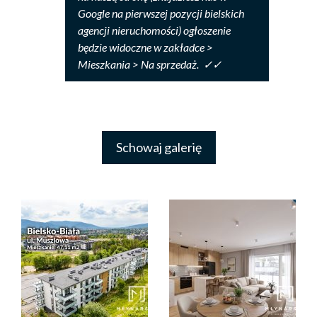
Google na pierwszej pozycji bielskich
agencji nieruchomości)
ogłoszenie
będzie widoczne w zakładce >
Mieszkania > Na sprzedaż. ✓✓
Schowaj galerię