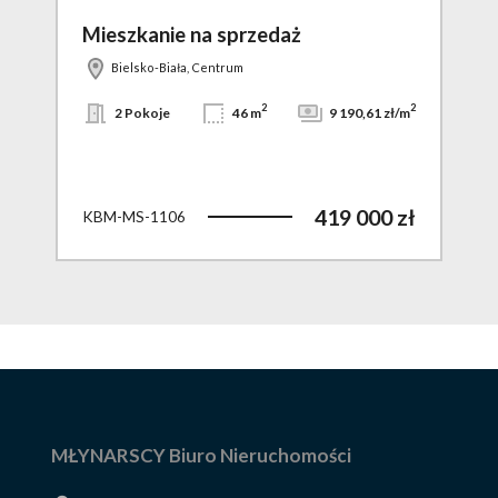
Mieszkanie na sprzedaż
Mi
Bielsko-Biała, Centrum
2
2
2
zł/m
2 Pokoje
46 m
9 190,61 zł/m
 zł
419 000 zł
KBM-MS-1106
KBM
MŁYNARSCY Biuro Nieruchomości