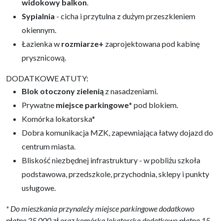
widokowy balkon
.
Sypialnia
- cicha i przytulna z dużym przeszkleniem
okiennym.
Łazienka w
rozmiarze+
zaprojektowana pod kabinę
prysznicową.
DODATKOWE ATUTY:
Blok otoczony zielenią
z nasadzeniami.
Prywatne
miejsce parkingowe
* pod blokiem.
Komórka lokatorska*
Dobra komunikacja MZK, zapewniająca łatwy dojazd do
centrum miasta.
Bliskość niezbędnej infrastruktury - w pobliżu szkoła
podstawowa, przedszkole, przychodnia, sklepy i punkty
usługowe.
* Do mieszkania przynależy miejsce parkingowe dodatkowo
płatne 25 000 zł oraz komórka lokatorska dodatkowo płatna 15