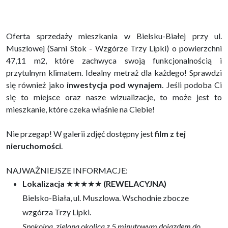
Oferta sprzedaży mieszkania w Bielsku-Białej przy ul.
Muszlowej (Sarni Stok - Wzgórze Trzy Lipki) o powierzchni
47,11 m2, które zachwyca swoją funkcjonalnością i
przytulnym klimatem. Idealny metraż dla każdego! Sprawdzi
się również jako
inwestycja pod wynajem
. Jeśli podoba Ci
się to miejsce oraz nasze wizualizacje, to może jest to
mieszkanie, które czeka właśnie na Ciebie!
Nie przegap! W galerii zdjęć dostępny jest
film z tej
nieruchomości
.
NAJWAŻNIEJSZE INFORMACJE:
Lokalizacja
★★★★★
(REWELACYJNA)
Bielsko-Biała, ul. Muszlowa. Wschodnie zbocze
wzgórza Trzy Lipki.
Spokojna, zielona okolica z 5 minutowym dojazdem do