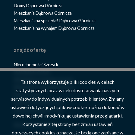
Domy Dąbrowa Górnicza
Mieszkania Dąbrowa Górnicza
Mieszkania na sprzedaż Dąbrowa Górnicza
Mieszkania na wynajem Dąbrowa Górnicza
znajdź ofertę
Nieruchomości Szczyrk
Mieszkania Szczyrk
Mieszkania na wynajem Szczyrk
Ta strona wykorzystuje pliki cookies w celach
Mieszkania na sprzedaż Szczyrk
statystycznych oraz w celu dostosowania naszych
Domy Szczyrk
serwisów do indywidualnych potrzeb klientów. Zmiany
Domy na sprzedaż Szczyrk
ustawień dotyczących plików cookie można dokonać w
Domy na wynajem Szczyrk
dowolnej chwili modyfikując ustawienia przeglądarki.
Korzystanie z tej strony bez zmian ustawień
Nieruchomości Żywiec
dotyczących cookies oznacza, że będą one zapisane w