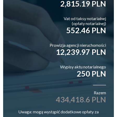
2,815.19 PLN
Vat od taksy notarialnej
(opłaty notarialnej)
552.46 PLN
Prowizja agencji nieruchomości
12,239.97 PLN
Wypisy aktu notarialnego
250 PLN
Razem
434,418.6 PLN
Uwaga: mogą wystąpić dodatkowe opłaty za