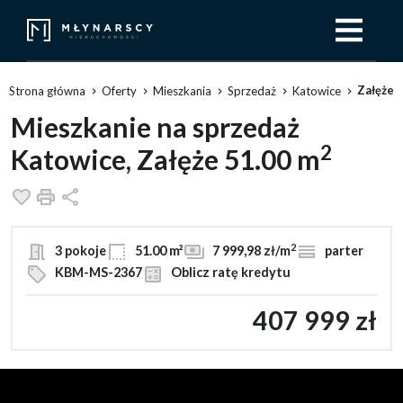
Załęże
Strona główna
Oferty
Mieszkania
Sprzedaż
Katowice
Mieszkanie na sprzedaż
2
Katowice, Załęże 51.00 m
Dodaj do ulubionych
Drukuj
Udostępnij
2
3 pokoje
51.00 m²
7 999,98 zł/m
parter
KBM-MS-2367
Oblicz ratę kredytu
407 999 zł