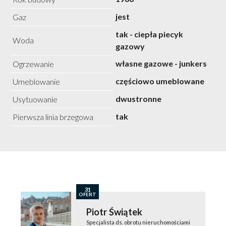
jest
Gaz
tak - ciepła piecyk
Woda
gazowy
własne gazowe - junkers
Ogrzewanie
częściowo umeblowane
Umeblowanie
dwustronne
Usytuowanie
tak
Pierwsza linia brzegowa
31
OFERT
Piotr Świątek
Specjalista ds. obrotu nieruchomościami