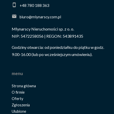
+48 780 188 363
biuro@mlynarscy.com.pl
Młynarscy Nieruchomości sp. z o. o.
NIP: 5472258056 | REGON: 543891435
Godziny otwarcia: od poniedziałku do piątku w godz.
9.00-16.00 (lub po wcześniejszym umówieniu).
menu
Strona główna
O firmie
Oferty
Zgłoszenia
Ulubione