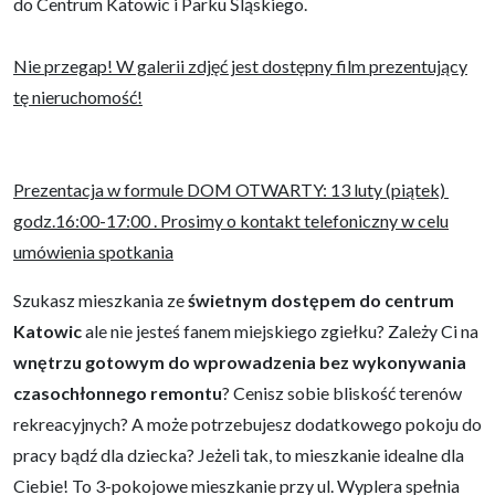
do Centrum Katowic i Parku Śląskiego.
Nie przegap! W galerii zdjęć jest dostępny film prezentujący
tę nieruchomość!
Prezentacja w formule DOM OTWARTY: 13 luty (piątek)
godz.16:00-17:00 . Prosimy o kontakt telefoniczny w celu
umówienia spotkania
Szukasz mieszkania ze
świetnym
dostępem do centrum
Katowic
ale nie jesteś fanem miejskiego zgiełku? Zależy Ci na
wnętrzu gotowym do wprowadzenia bez wykonywania
czasochłonnego remontu
? Cenisz sobie bliskość terenów
rekreacyjnych? A może potrzebujesz dodatkowego pokoju do
pracy bądź dla dziecka? Jeżeli tak, to mieszkanie idealne dla
Ciebie! To 3-pokojowe mieszkanie przy ul. Wyplera spełnia