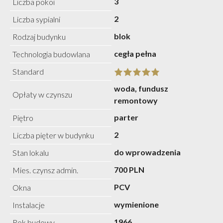
3
Liczba pokoi
2
Liczba sypialni
blok
Rodzaj budynku
cegła pełna
Technologia budowlana
Standard
woda, fundusz
Opłaty w czynszu
remontowy
parter
Piętro
2
Liczba pięter w budynku
do wprowadzenia
Stan lokalu
700 PLN
Mies. czynsz admin.
PCV
Okna
wymienione
Instalacje
1966
Rok budowy