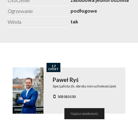
Otoczenie
podłogowe
Ogrzewanie
tak
Winda
17
OFERT
Paweł Ryś
Specjalista ds. obrotu nieruchomościami
503 010 150
Napisz wiadomość