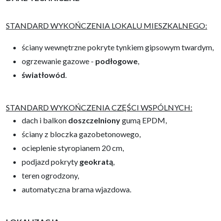
STANDARD WYKOŃCZENIA LOKALU MIESZKALNEGO:
ściany wewnętrzne pokryte tynkiem gipsowym twardym,
ogrzewanie gazowe -
podłogowe
,
światłowód
.
STANDARD WYKOŃCZENIA CZĘŚCI WSPÓLNYCH:
dach i balkon
doszczelniony
gumą EPDM,
ściany z bloczka gazobetonowego,
ocieplenie styropianem 20 cm,
podjazd pokryty
geokratą
,
teren ogrodzony,
automatyczna brama wjazdowa.