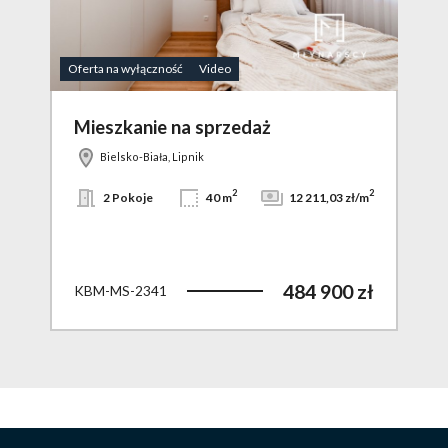
Oferta na wyłączność
Video
Ofert
Mieszkanie na sprzedaż
Mi
Bielsko-Biała, Lipnik
2
2
2
zł/m
2 Pokoje
40 m
12 211,03 zł/m
 zł
484 900 zł
KBM-MS-2341
KBM