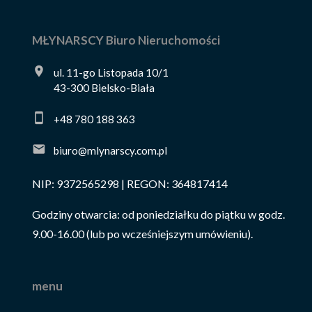
MŁYNARSCY Biuro Nieruchomości
ul. 11-go Listopada 10/1
43-300 Bielsko-Biała
+48 780 188 363
biuro@mlynarscy.com.pl
NIP: 9372565298 | REGON: 364817414
Godziny otwarcia: od poniedziałku do piątku w godz.
9.00-16.00 (lub po wcześniejszym umówieniu).
menu