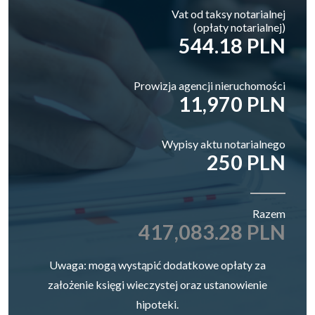
Vat od taksy notarialnej
(opłaty notarialnej)
544.18 PLN
Prowizja agencji nieruchomości
11,970 PLN
Wypisy aktu notarialnego
250 PLN
Razem
417,083.28 PLN
Uwaga: mogą wystąpić dodatkowe opłaty za
założenie księgi wieczystej oraz ustanowienie
hipoteki.