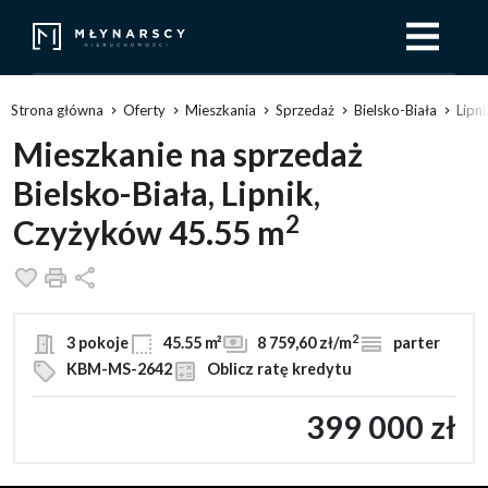
Strona główna
Oferty
Mieszkania
Sprzedaż
Bielsko-Biała
Lipn
Mieszkanie na sprzedaż
Bielsko-Biała, Lipnik,
2
Czyżyków 45.55 m
Dodaj do ulubionych
Drukuj
Udostępnij
2
3 pokoje
45.55 m²
8 759,60 zł/m
parter
KBM-MS-2642
Oblicz ratę kredytu
399 000 zł