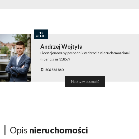
12
OFERT
Andrzej Wojtyła
Licencjonowany pośrednik w obrocie nieruchomościami
(licencja nr 31857)
506 566 860
Napisz wiadomość
Opis
nieruchomości