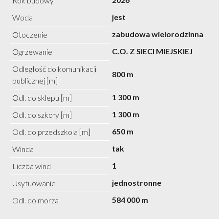
Rok budowy
jest
Woda
zabudowa wielorodzinna
Otoczenie
C.O. Z SIECI MIEJSKIEJ
Ogrzewanie
Odległość do komunikacji
800 m
publicznej [m]
1 300 m
Odl. do sklepu [m]
1 300 m
Odl. do szkoły [m]
650 m
Odl. do przedszkola [m]
tak
Winda
1
Liczba wind
jednostronne
Usytuowanie
584 000 m
Odl. do morza