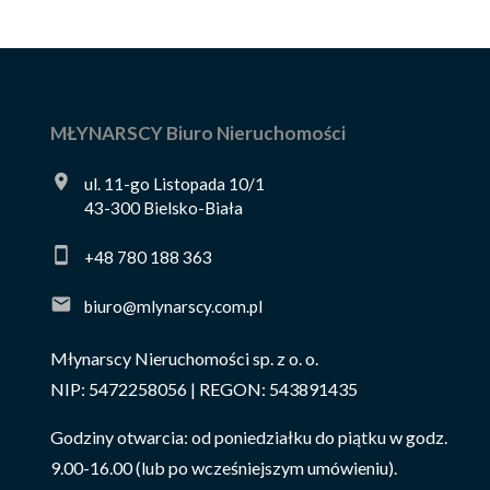
MŁYNARSCY Biuro Nieruchomości
ul. 11-go Listopada 10/1
43-300 Bielsko-Biała
+48 780 188 363
biuro@mlynarscy.com.pl
Młynarscy Nieruchomości sp. z o. o.
NIP: 5472258056 | REGON: 543891435
Godziny otwarcia: od poniedziałku do piątku w godz.
9.00-16.00 (lub po wcześniejszym umówieniu).