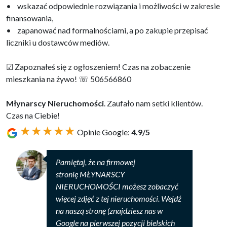
• wskazać odpowiednie rozwiązania i możliwości w zakresie
finansowania,
• zapanować nad formalnościami, a po zakupie przepisać
liczniki u dostawców mediów.
☑ Zapoznałeś się z ogłoszeniem! Czas na zobaczenie
mieszkania na żywo! ☏ 506566860
Młynarscy Nieruchomości
. Zaufało nam setki klientów.
Czas na Ciebie!
★★★★★
Opinie Google:
4.9/5
Pamiętaj, że na firmowej
stronię MŁYNARSCY
NIERUCHOMOŚCI możesz zobaczyć
więcej zdjęć z tej nieruchomości. Wejdź
na naszą stronę (
znajdziesz nas w
Google na pierwszej pozycji bielskich