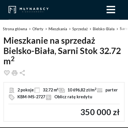
Sarn
Strona główna
Oferty
Mieszkania
Sprzedaż
Bielsko-Biała
Mieszkanie na sprzedaż
Bielsko-Biała, Sarni Stok 32.72
2
m
Dodaj do ulubionych
Drukuj
Udostępnij
2
2 pokoje
32.72 m²
10 696,82 zł/m
parter
KBM-MS-2727
Oblicz ratę kredytu
350 000 zł