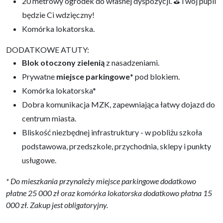
20 metrowy ogródek do własnej dyspozycji. ⛳Twój pupil
będzie Ci wdzięczny!
Komórka lokatorska.
DODATKOWE ATUTY:
Blok otoczony zielenią
z nasadzeniami.
Prywatne
miejsce parkingowe
* pod blokiem.
Komórka lokatorska*
Dobra komunikacja MZK, zapewniająca łatwy dojazd do
centrum miasta.
Bliskość niezbędnej infrastruktury - w pobliżu szkoła
podstawowa, przedszkole, przychodnia, sklepy i punkty
usługowe.
* Do mieszkania przynależy miejsce parkingowe dodatkowo
płatne 25 000 zł oraz komórka lokatorska dodatkowo płatna 15
000 zł. Zakup jest obligatoryjny.