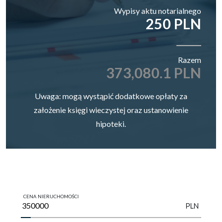
Wypisy aktu notarialnego
250 PLN
Razem
373,080.1 PLN
Uwaga: mogą wystąpić dodatkowe opłaty za
założenie księgi wieczystej oraz ustanowienie
hipoteki.
CENA NIERUCHOMOŚCI
PLN