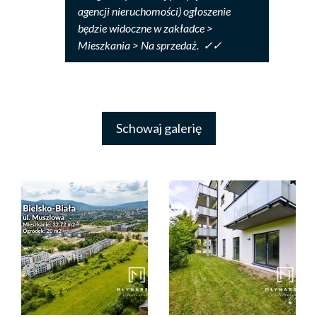
agencji nieruchomości)
ogłoszenie
będzie widoczne w zakładce >
Mieszkania > Na sprzedaż.
✓✓
Schowaj galerię