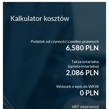
Kalkulator
kosztów
Podatek od czynności cywilno-prawnych
6,580 PLN
Taksa notarialna
(opłata notarialna)
2,086 PLN
Wniosek o wpis do WKW
0 PLN
VAT od prowizji