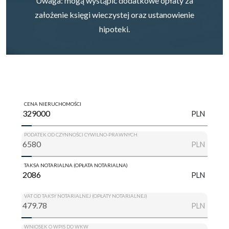
Uwaga: mogą wystąpić dodatkowe opłaty za
założenie księgi wieczystej oraz ustanowienie
hipoteki.
CENA NIERUCHOMOŚCI
PLN
PODATEK OD CZYNNOŚCI CYWILNO-PRAWNYCH
PLN
TAKSA NOTARIALNA (OPŁATA NOTARIALNA)
PLN
VAT OD TAKSY NOTARIALNEJ (OPŁATY NOTARIALNEJ)
PLN
WNIOSEK O WPIS DO WKW