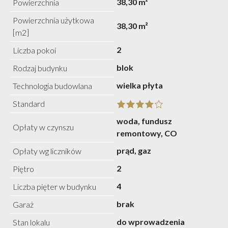
38,30 m²
Powierzchnia
Powierzchnia użytkowa
38,30 m²
[m2]
2
Liczba pokoi
blok
Rodzaj budynku
wielka płyta
Technologia budowlana
Standard
woda, fundusz
Opłaty w czynszu
remontowy, CO
prąd, gaz
Opłaty wg liczników
2
Piętro
4
Liczba pięter w budynku
brak
Garaż
do wprowadzenia
Stan lokalu