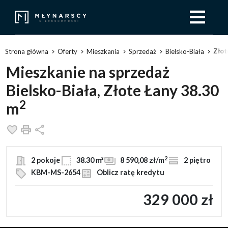
Złot
Strona główna
Oferty
Mieszkania
Sprzedaż
Bielsko-Biała
Mieszkanie na sprzedaż
Bielsko-Biała, Złote Łany 38.30
2
m
Dodaj do ulubionych
Drukuj
Udostępnij
2
2 pokoje
38.30 m²
8 590,08 zł/m
2 piętro
KBM-MS-2654
Oblicz ratę kredytu
329 000 zł