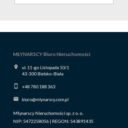
MŁYNARSCY Biuro Nieruchomości
ul. 11-go Listopada 10/1
43-300 Bielsko-Biała
+48 780 188 363
biuro@mlynarscy.com.pl
Młynarscy Nieruchomości sp. z o. o.
NIP: 5472258056 | REGON: 543891435