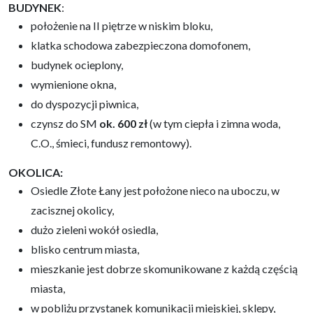
BUDYNEK
:
położenie na II piętrze w niskim bloku,
klatka schodowa zabezpieczona domofonem,
budynek ocieplony,
wymienione okna,
do dyspozycji piwnica,
czynsz do SM
ok. 600 zł
(w tym ciepła i zimna woda,
C.O., śmieci, fundusz remontowy).
OKOLICA:
Osiedle Złote Łany jest położone nieco na uboczu, w
zacisznej okolicy,
dużo zieleni wokół osiedla,
blisko centrum miasta,
mieszkanie jest dobrze skomunikowane z każdą częścią
miasta,
w pobliżu przystanek komunikacji miejskiej, sklepy,