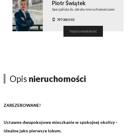
Piotr Świątek
Specjalista ds. obrotu nieruchomościami
797 380 192
Napisz wiadomość
Opis
nieruchomości
ZAREZEROWANE!
Ustawne dwupokojowe mieszkanie w spokojnej okolicy -
idealne jako pierwsze lokum.