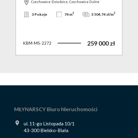
Czechowice-Dziedzice, Czechowice Dolne
2
2
3 Pokoje
74 m
3 504,74 zł/m
259 000 zł
KBM-MS-2272
MŁYNARSCY Biuro Nieruchomości
ul. 11-go Listopada 10/1
43-300 Bielsko-Biała