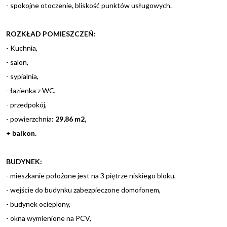
- spokojne otoczenie, bliskość punktów usługowych.
ROZKŁAD POMIESZCZEŃ:
- Kuchnia,
- salon,
- sypialnia,
- łazienka z WC,
- przedpokój,
- powierzchnia:
29,86
m2,
+ balkon.
BUDYNEK:
- mieszkanie położone jest na 3 piętrze niskiego bloku,
- wejście do budynku zabezpieczone domofonem,
- budynek ocieplony,
- okna wymienione na PCV,