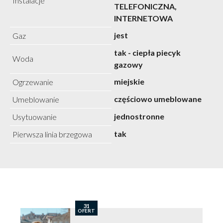
Instalacje
TELEFONICZNA,
INTERNETOWA
jest
Gaz
tak - ciepła piecyk
Woda
gazowy
miejskie
Ogrzewanie
częściowo umeblowane
Umeblowanie
jednostronne
Usytuowanie
tak
Pierwsza linia brzegowa
31
OFERT