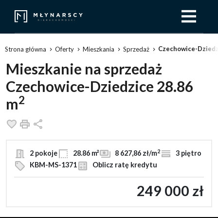
Czechowice-Dziedz
Strona główna
Oferty
Mieszkania
Sprzedaż
Mieszkanie na sprzedaż
Czechowice-Dziedzice 28.86
2
m
Dodaj do ulubionych
Drukuj
Udostępnij
2
2 pokoje
28.86 m²
8 627,86 zł/m
3 piętro
KBM-MS-1371
Oblicz ratę kredytu
249 000 zł