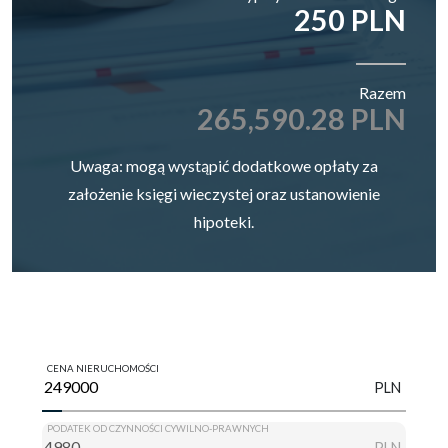
250 PLN
Razem
265,590.28 PLN
Uwaga: mogą wystąpić dodatkowe opłaty za
założenie księgi wieczystej oraz ustanowienie
hipoteki.
CENA NIERUCHOMOŚCI
PLN
PODATEK OD CZYNNOŚCI CYWILNO-PRAWNYCH
PLN