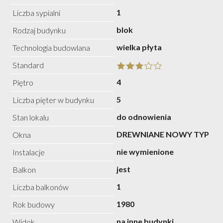
1
Liczba sypialni
blok
Rodzaj budynku
wielka płyta
Technologia budowlana
Standard
4
Piętro
5
Liczba pięter w budynku
do odnowienia
Stan lokalu
DREWNIANE NOWY TYP
Okna
nie wymienione
Instalacje
jest
Balkon
1
Liczba balkonów
1980
Rok budowy
na inne budynki
Widok