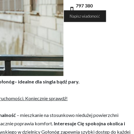
797 380
192
Napisz wiadomość
łonóg– idealne dla singla bądź pary.
nieruchomości. Koniecznie sprawdź!
onalność
– mieszkanie na stosunkowo niedużej powierzchni
znacznie poprawia komfort.
Interesuje Cię spokojna okolica i
owskiego w dzielnicy Gołonóg zapewnia szybki dostęp do każdej