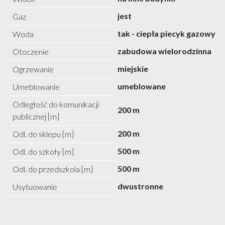
jest
Gaz
tak - ciepła piecyk gazowy
Woda
zabudowa wielorodzinna
Otoczenie
miejskie
Ogrzewanie
umeblowane
Umeblowanie
Odległość do komunikacji
200 m
publicznej [m]
200 m
Odl. do sklepu [m]
500 m
Odl. do szkoły [m]
500 m
Odl. do przedszkola [m]
dwustronne
Usytuowanie