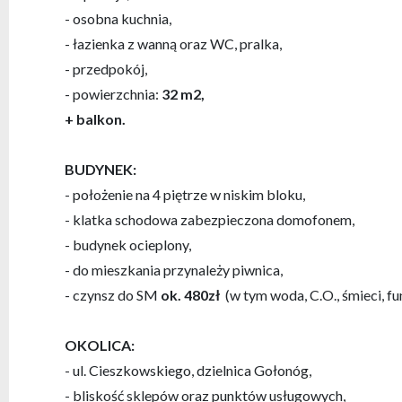
- osobna kuchnia,
- łazienka z wanną oraz WC, pralka,
- przedpokój,
- powierzchnia:
32
m2,
+ balkon.
BUDYNEK:
- położenie na 4 piętrze w niskim bloku,
- klatka schodowa zabezpieczona domofonem,
- budynek ocieplony,
- do mieszkania przynależy piwnica,
- czynsz do SM
ok. 480zł
(w tym woda, C.O., śmieci, f
OKOLICA:
- ul. Cieszkowskiego, dzielnica Gołonóg,
- bliskość sklepów oraz punktów usługowych,