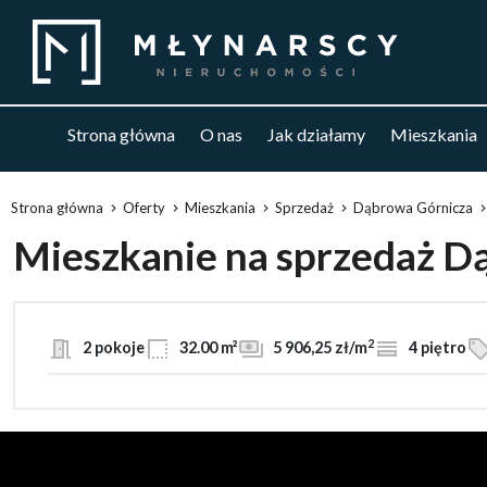
Strona główna
O nas
Jak działamy
Mieszkania
Strona główna
Oferty
Mieszkania
Sprzedaż
Dąbrowa Górnicza
Mieszkanie na sprzedaż D
2
2 pokoje
32.00 m²
5 906,25 zł/m
4 piętro