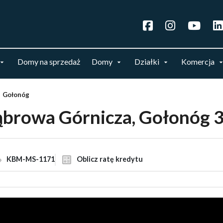
Domy na sprzedaż
Domy
Działki
Komercja
Gołonóg
ąbrowa Górnicza, Gołonóg 
KBM-MS-1171
Oblicz ratę kredytu