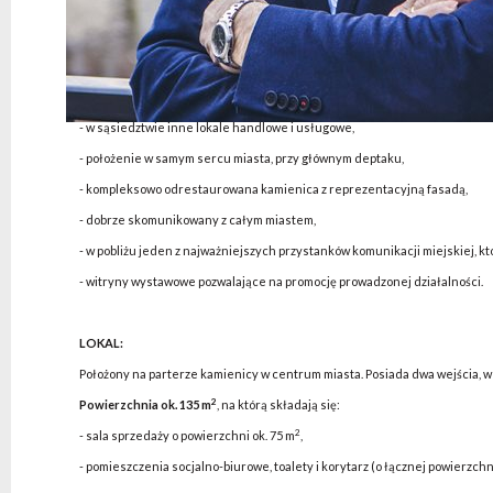
NAJWAŻNIEJSZE ATUTY:
- lokal położony na parterze, z bezpośrednim wejściem od ulicy,
- usytuowanie w zabytkowej, rozpoznawalnej Kamienicy Burdy,
- w sąsiedztwie inne lokale handlowe i usługowe,
- położenie w samym sercu miasta, przy głównym deptaku,
- kompleksowo odrestaurowana kamienica z reprezentacyjną fasadą,
- dobrze skomunikowany z całym miastem,
- w pobliżu jeden z najważniejszych przystanków komunikacji miejskiej, kt
- witryny wystawowe pozwalające na promocję prowadzonej działalności.
LOKAL:
Położony na parterze kamienicy w centrum miasta. Posiada dwa wejścia, w 
2
Powierzchnia ok. 135 m
, na którą składają się:
2
- sala sprzedaży o powierzchni ok. 75 m
,
- pomieszczenia socjalno-biurowe, toalety i korytarz (o łącznej powierzchni