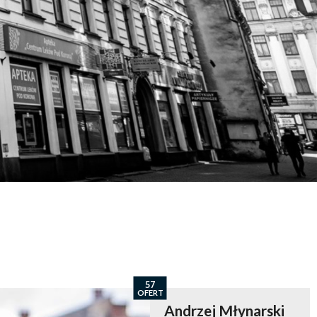
57
OFERT
Andrzej Młynarski