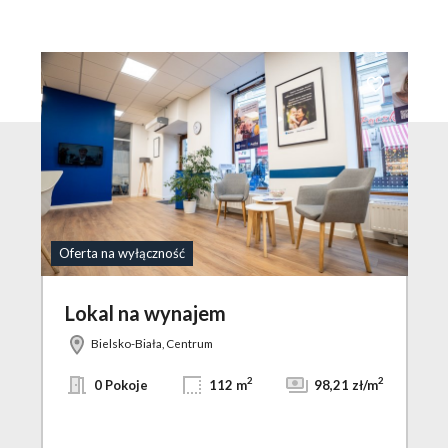
o ulubionych
Dodaj do ulu
Oferta na wyłączność
Lokal na wynajem
Bielsko-Biała, Centrum
2
2
0 Pokoje
112 m
98,21 zł/m