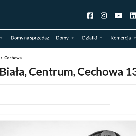
Domy na sprzedaż
Domy
Działki
Komercja
Cechowa
-Biała, Centrum, Cechowa 1