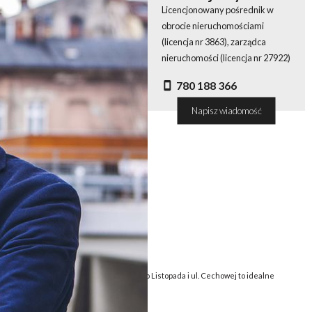
Licencjonowany pośrednik w
obrocie nieruchomościami
(licencja nr 3863), zarządca
nieruchomości (licencja nr 27922)
780 188 366
Napisz wiadomość
ównym deptaku
acyjna Kamienica Burdy na rogu ul. 11-go Listopada i ul. Cechowej to idealne