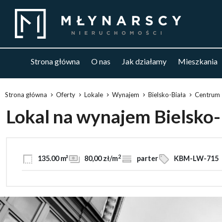
Strona główna
O nas
Jak działamy
Mieszkania
Strona główna
Oferty
Lokale
Wynajem
Bielsko-Biała
Centrum
Lokal na wynajem Bielsko
2
135.00 m²
80,00 zł/m
parter
KBM-LW-715