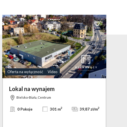
bionych
Dodaj do ulubionyc
Oferta na wyłączność
Video
Lokal na wynajem
Bielsko-Biała, Centrum
2
2
0 Pokoje
301 m
39,87 zł/m