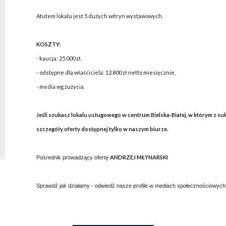
Atutem lokalu jest 5 dużych witryn wystawowych.
KOSZTY:
- kaucja: 25.000 zł,
- odstępne dla właściciela: 12.800 zł netto miesięcznie,
- media wg zużycia.
Jeśli szukasz lokalu usługowego w centrum Bielska-Białej, w którym z su
szczegóły oferty dostępnej tylko w naszym biurze.
ANDRZEJ MŁYNARSKI
Pośrednik prowadzący ofertę
Sprawdź jak działamy - odwiedź nasze profile w mediach społecznościowych