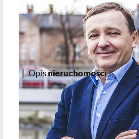
Opis
nieruchomości
Lokal handlowo-usługowy do wynajęcia w sercu Bielska-Białej przy gł
Chcesz prowadzić swoją działalność w prestiżowej lokalizacji?
Reprezent
miejsce na siedzibę twojej firmy.