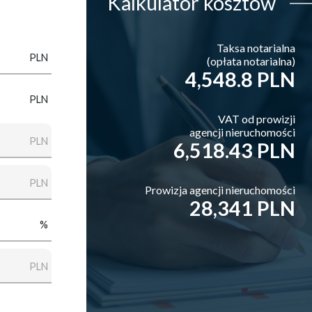
Kalkulator
kosztów
Taksa notarialna
PLN
(opłata notarialna)
4,548.8 PLN
PLN
VAT od prowizji
agencji nieruchomości
PLN
6,518.43 PLN
PLN
Prowizja agencji nieruchomości
28,341 PLN
%
PLN