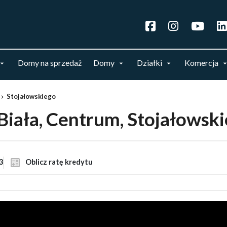
Domy na sprzedaż
Domy
Działki
Komercja
Stojałowskiego
-Biała, Centrum, Stojałowsk
3
Oblicz ratę kredytu