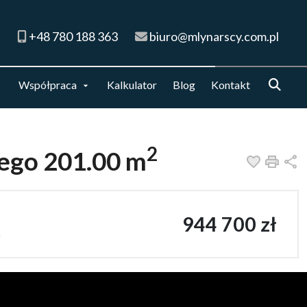
+48 780 188 363
biuro@mlynarscy.com.pl
Współpraca
Kalkulator
Blog
Kontakt
2
iego 201.00 m
Dodaj do
Druk
U
944 700 zł