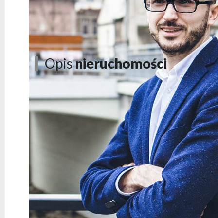
Opis
nieruchomości
Zarezerwowane!
Manufaktura Grossa
to odważny projekt, którego ce
Jacoba Grossa
– jednej z najstarszych fabryk na teren
rewitalizacji przeprowadzona zostanie w oparciu o naj
miast. Budynek fabryki został oddany do użytku w 1857 
latach 90. XX wieku. Jego architektura i bogata histori
i Białej, zaś doskonale zachowany, pofabryczny komin 
charakterystyczny i wizytówkę tego miejsca.