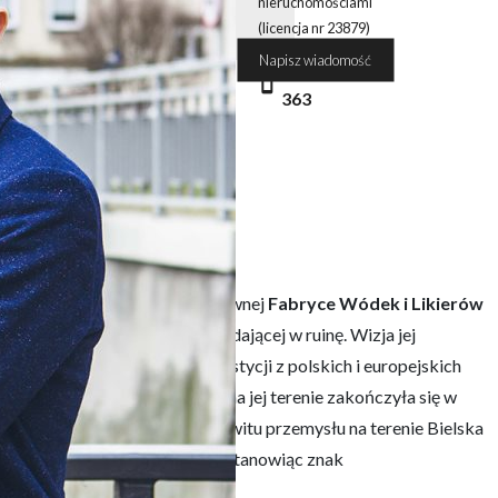
nieruchomościami
(licencja nr 23879)
Napisz wiadomość
780 188
363
lem jest danie nowego życia dawnej
Fabryce Wódek i Likierów
ie Bielska-Białej, obecnie popadającej w ruinę. Wizja jej
lepsze wzorce podobnych inwestycji z polskich i europejskich
roku, zaś produkcja alkoholi na jej terenie zakończyła się w
a nawiązuje do „złotej ery” rozkwitu przemysłu na terenie Bielska
należy do ostatnich w mieście, stanowiąc znak