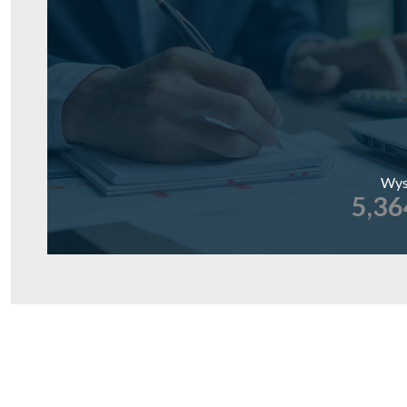
Wys
5,36