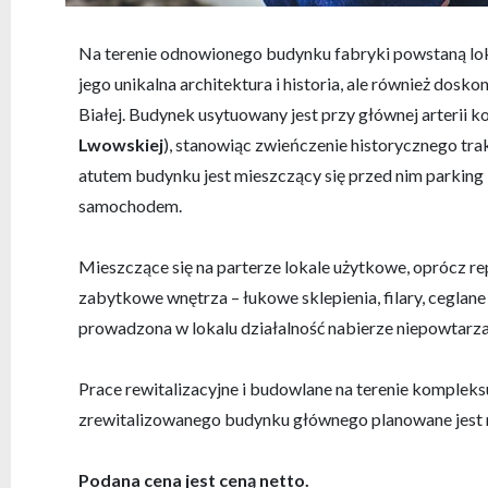
Na terenie odnowionego budynku fabryki powstaną lokal
jego unikalna architektura i historia, ale również dosko
Białej. Budynek usytuowany jest przy głównej arterii k
Lwowskiej
), stanowiąc zwieńczenie historycznego tra
atutem budynku jest mieszczący się przed nim parking –
samochodem.
Mieszczące się na parterze lokale użytkowe, oprócz r
zabytkowe wnętrza – łukowe sklepienia, filary, ceglane
prowadzona w lokalu działalność nabierze niepowtarz
Prace rewitalizacyjne i budowlane na terenie kompleks
zrewitalizowanego budynku głównego planowane jest
Podana cena jest ceną netto.