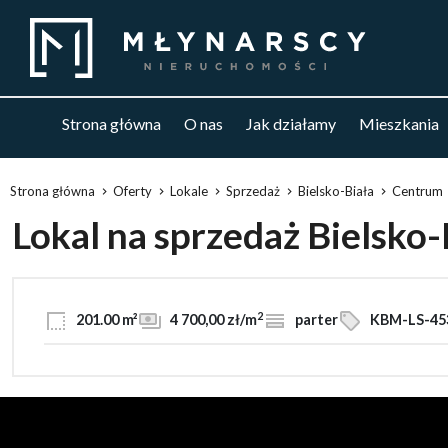
Strona główna
O nas
Jak działamy
Mieszkania
Strona główna
Oferty
Lokale
Sprzedaż
Bielsko-Biała
Centrum
Lokal na sprzedaż Bielsko
2
201.00 m²
4 700,00 zł/m
parter
KBM-LS-45