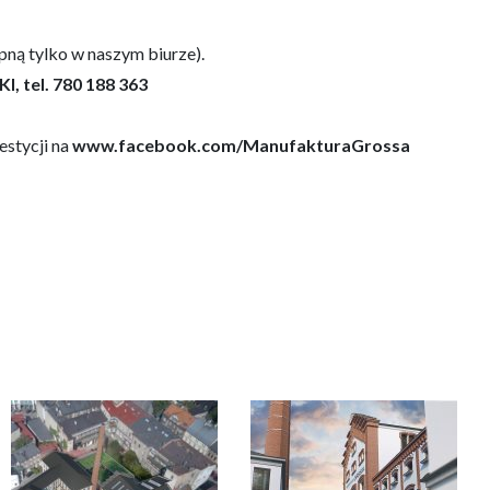
pną tylko w naszym biurze).
 tel. 780 188 363
estycji na
www.facebook.com/ManufakturaGrossa