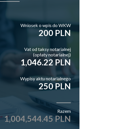
Wniosek o wpis do WKW
200 PLN
Vat od taksy notarialnej
(opłaty notarialnej)
1,046.22 PLN
Wypisy aktu notarialnego
250 PLN
Razem
1,004,544.45 PLN