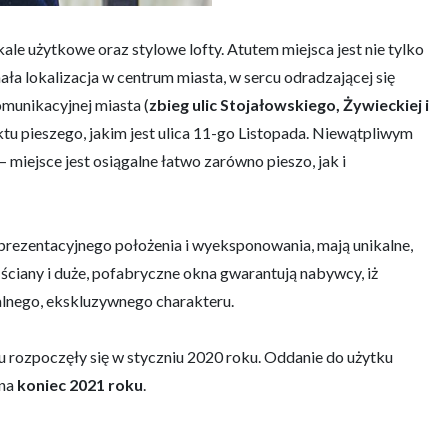
e użytkowe oraz stylowe lofty. Atutem miejsca jest nie tylko
nała lokalizacja w centrum miasta, w sercu odradzającej się
omunikacyjnej miasta (
zbieg ulic Stojałowskiego, Żywieckiej i
ktu pieszego, jakim jest ulica 11-go Listopada. Niewątpliwym
 miejsce jest osiągalne łatwo zarówno pieszo, jak i
eprezentacyjnego położenia i wyeksponowania, mają unikalne,
 ściany i duże, pofabryczne okna gwarantują nabywcy, iż
alnego, ekskluzywnego charakteru.
u rozpoczęły się w styczniu 2020 roku. Oddanie do użytku
 na
koniec 2021 roku
.