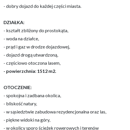
- dobry dojazd do każdej części miasta.
DZIAŁKA:
- kształt zbliżony do prostokąta,
- woda na działce,
- prąd i gaz w drodze dojazdowej,
- dojazd drogą utwardzoną,
- częściowo otoczona lasem,
- powierzchnia: 1512 m2.
OTOCZENIE:
- spokojna i zadbana okolica,
- bliskość natury,
- w sąsiedztwie zabudowa rezydencjonalna oraz las,
- piękne widoki na góry,
- w okolicy sporo ścieżek rowerowych i terenów