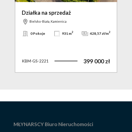
Działka na sprzedaż
Dz
Bielsko-Biała, Kamienica
2
2
2
zł/m
0 Pokoje
931 m
428,57 zł/m
 zł
399 000 zł
KBM-GS-2221
KBM
MŁYNARSCY Biuro Nieruchomości