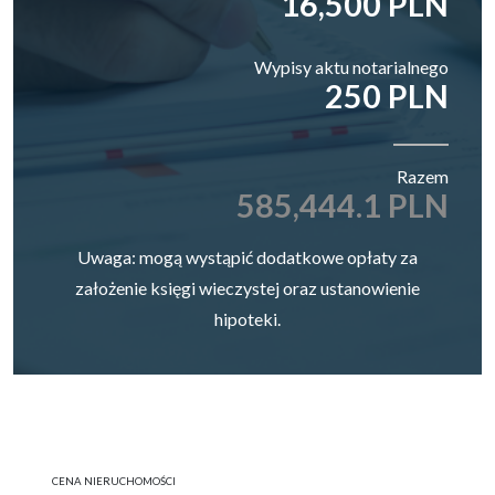
16,500 PLN
Wypisy aktu notarialnego
250 PLN
Razem
585,444.1 PLN
Uwaga: mogą wystąpić dodatkowe opłaty za
założenie księgi wieczystej oraz ustanowienie
hipoteki.
CENA NIERUCHOMOŚCI