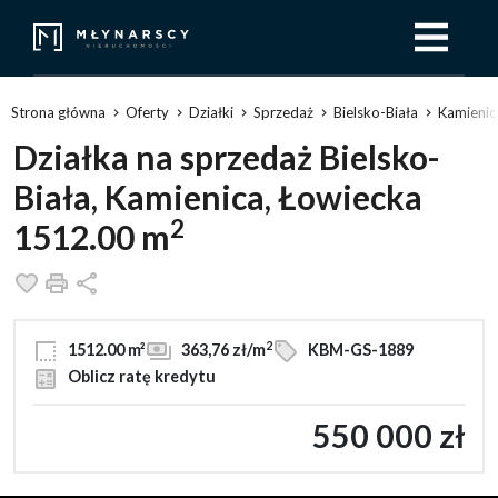
Strona główna
Oferty
Działki
Sprzedaż
Bielsko-Biała
Kamieni
Działka na sprzedaż Bielsko-
Biała, Kamienica, Łowiecka
2
1512.00 m
Dodaj do ulubionych
Drukuj
Udostępnij
2
1512.00 m²
363,76 zł/m
KBM-GS-1889
Oblicz ratę kredytu
550 000 zł