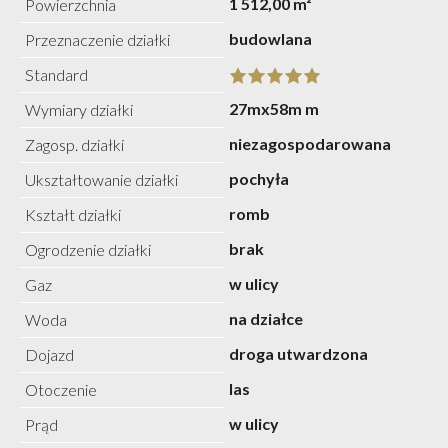
1 512,00 m²
Powierzchnia
budowlana
Przeznaczenie działki
Standard
27mx58m m
Wymiary działki
niezagospodarowana
Zagosp. działki
pochyła
Ukształtowanie działki
romb
Kształt działki
brak
Ogrodzenie działki
w ulicy
Gaz
na działce
Woda
droga utwardzona
Dojazd
las
Otoczenie
w ulicy
Prąd