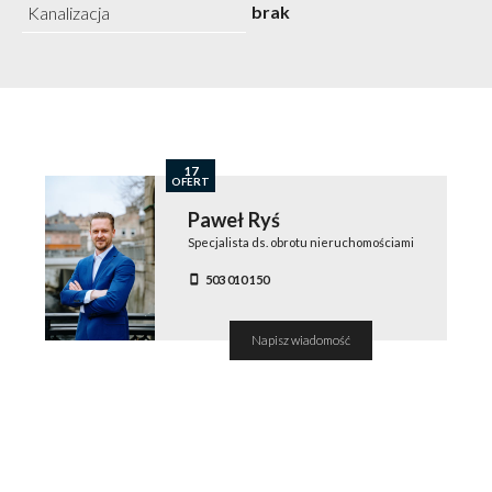
brak
Kanalizacja
17
OFERT
Paweł Ryś
Specjalista ds. obrotu nieruchomościami
503 010 150
Napisz wiadomość