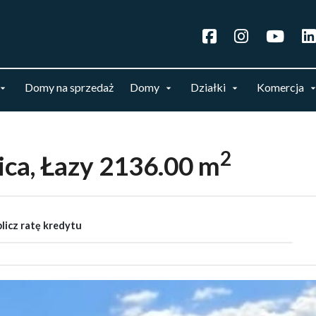
Domy na sprzedaż
Domy
Działki
Komercja
2
ica, Łazy 2136.00 m
licz ratę kredytu