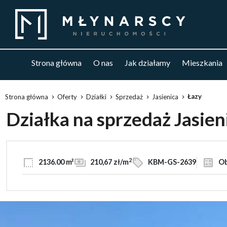
Strona główna
O nas
Jak działamy
Mieszkania
Łazy
Strona główna
Oferty
Działki
Sprzedaż
Jasienica
Działka na sprzedaż Jasien
2
2136.00 m²
210,67 zł/m
KBM-GS-2639
Ob