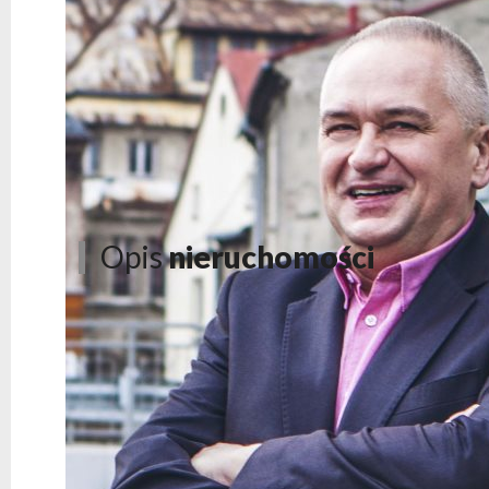
Opis
nieruchomości
DZIAŁKI BUDOWLANE W ATRAKCYJNEJ LOKALIZA
Marzy Ci się duża działka w cichej i spokojnej okol
chcesz mieć możliwość łatwego dojazdu do Bielska? 
jednej strony zapewnia dystans od zgiełku miasta, a z dr