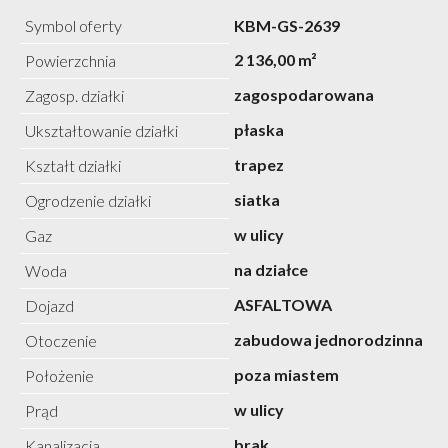
Symbol oferty
KBM-GS-2639
2 136,00 m²
Powierzchnia
zagospodarowana
Zagosp. działki
płaska
Ukształtowanie działki
trapez
Kształt działki
siatka
Ogrodzenie działki
w ulicy
Gaz
na działce
Woda
ASFALTOWA
Dojazd
zabudowa jednorodzinna
Otoczenie
poza miastem
Położenie
w ulicy
Prąd
brak
Kanalizacja