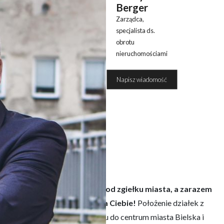
Berger
Zarządca,
specjalista ds.
obrotu
nieruchomościami
508 390
Napisz wiadomość
051
CJI.
icy, gdzie będziesz mógł uciec od zgiełku miasta, a zarazem
To ta oferta jest idealna dla Ciebie!
Położenie działek z
ugiej zaś dobry i
łatwy dojazdu do centrum miasta Bielska i