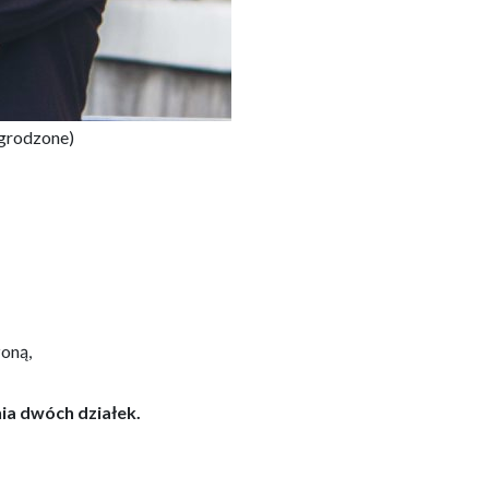
ielsko
ogrodzone)
zoną,
nia dwóch działek.