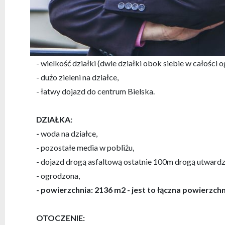
dobre połączenie z drogą ekspresową S 52 Cieszyn – B
NAJWAŻNIEJSZE ATUTY:
- w sąsiedztwie zabudowa jednorodzinna oraz pola,
- wielkość działki (dwie działki obok siebie w całości 
- dużo zieleni na działce,
- łatwy dojazd do centrum Bielska.
DZIAŁKA:
-
woda na działce,
- pozostałe media w pobliżu,
- dojazd drogą asfaltową ostatnie 100m drogą utward
- ogrodzona,
- powierzchnia: 2136 m2 - jest to łączna powierzch
OTOCZENIE: