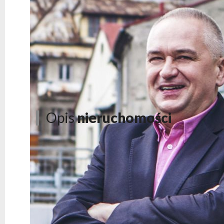
Opis
nieruchomości
DZIAŁKI BUDOWLANE W ATRAKCYJNEJ LOKALIZA
Marzy Ci się duża działka w cichej i spokojnej okol
chcesz mieć możliwość łatwego dojazdu do Bielska? 
jednej strony zapewnia dystans od zgiełku miasta, a z dr