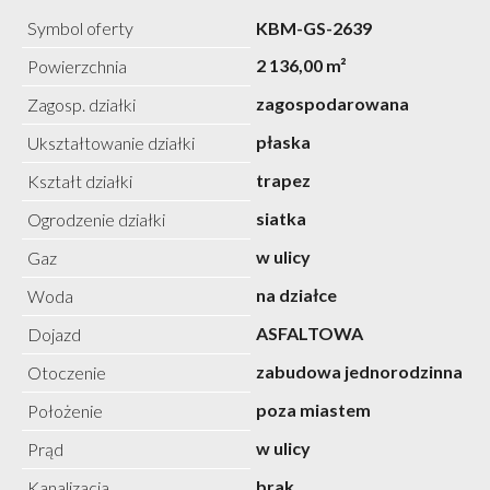
Symbol oferty
KBM-GS-2639
2 136,00 m²
Powierzchnia
zagospodarowana
Zagosp. działki
płaska
Ukształtowanie działki
trapez
Kształt działki
siatka
Ogrodzenie działki
w ulicy
Gaz
na działce
Woda
ASFALTOWA
Dojazd
zabudowa jednorodzinna
Otoczenie
poza miastem
Położenie
w ulicy
Prąd
brak
Kanalizacja