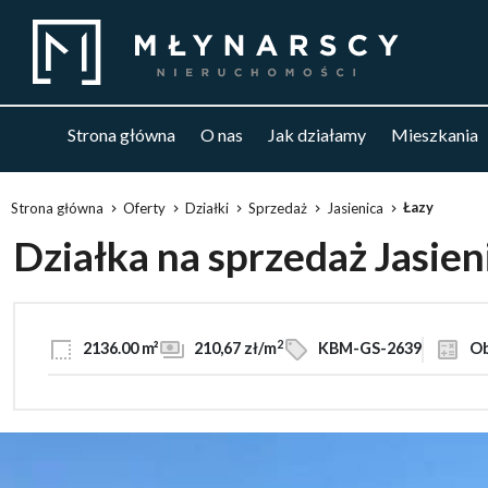
Strona główna
O nas
Jak działamy
Mieszkania
Łazy
Strona główna
Oferty
Działki
Sprzedaż
Jasienica
Działka na sprzedaż Jasien
2
2136.00 m²
210,67 zł/m
KBM-GS-2639
Ob