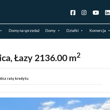
Domy na sprzedaż
Domy
Działki
Komercja
2
ica, Łazy 2136.00 m
licz ratę kredytu