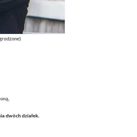
ielsko
ogrodzone)
zoną,
nia dwóch działek.