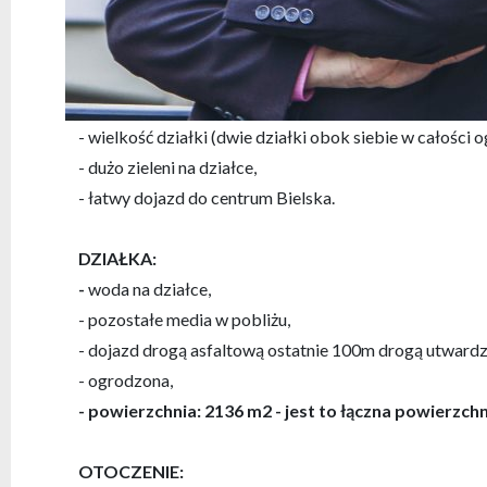
dobre połączenie z drogą ekspresową S 52 Cieszyn – B
NAJWAŻNIEJSZE ATUTY:
- w sąsiedztwie zabudowa jednorodzinna oraz pola,
- wielkość działki (dwie działki obok siebie w całości 
- dużo zieleni na działce,
- łatwy dojazd do centrum Bielska.
DZIAŁKA:
-
woda na działce,
- pozostałe media w pobliżu,
- dojazd drogą asfaltową ostatnie 100m drogą utward
- ogrodzona,
- powierzchnia: 2136 m2 - jest to łączna powierzch
OTOCZENIE: