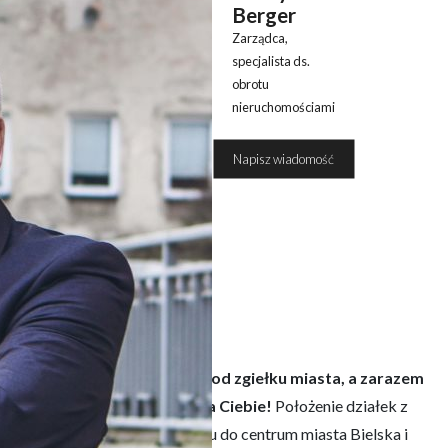
Berger
Zarządca,
specjalista ds.
obrotu
nieruchomościami
508 390
Napisz wiadomość
051
CJI.
icy, gdzie będziesz mógł uciec od zgiełku miasta, a zarazem
To ta oferta jest idealna dla Ciebie!
Położenie działek z
ugiej zaś dobry i
łatwy dojazdu do centrum miasta Bielska i