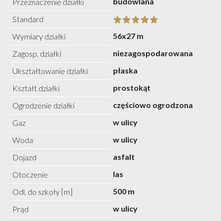
budowlana
Przeznaczenie działki
Standard
56x27 m
Wymiary działki
niezagospodarowana
Zagosp. działki
płaska
Ukształtowanie działki
prostokąt
Kształt działki
częściowo ogrodzona
Ogrodzenie działki
w ulicy
Gaz
w ulicy
Woda
asfalt
Dojazd
las
Otoczenie
500 m
Odl. do szkoły [m]
w ulicy
Prąd