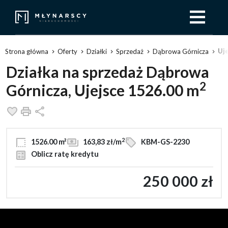
Uj
Strona główna
Oferty
Działki
Sprzedaż
Dąbrowa Górnicza
Działka na sprzedaż Dąbrowa
2
Górnicza, Ujejsce 1526.00 m
Dodaj do ulubionych
Drukuj
Udostępnij
2
1526.00 m²
163,83 zł/m
KBM-GS-2230
Oblicz ratę kredytu
250 000 zł