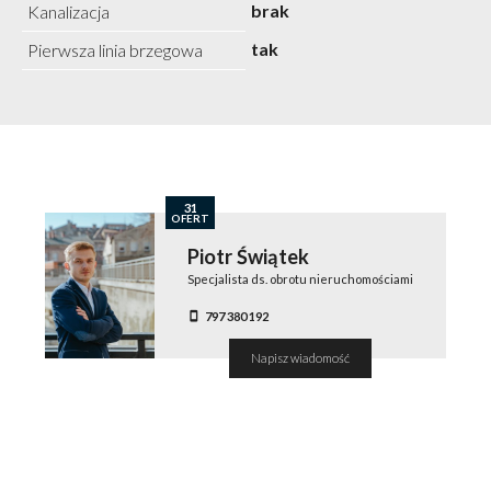
brak
Kanalizacja
tak
Pierwsza linia brzegowa
31
OFERT
Piotr Świątek
Specjalista ds. obrotu nieruchomościami
797 380 192
Napisz wiadomość