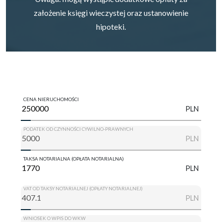
założenie księgi wieczystej oraz ustanowienie
hipoteki.
CENA NIERUCHOMOŚCI
PLN
PODATEK OD CZYNNOŚCI CYWILNO-PRAWNYCH
PLN
TAKSA NOTARIALNA (OPŁATA NOTARIALNA)
PLN
VAT OD TAKSY NOTARIALNEJ (OPŁATY NOTARIALNEJ)
PLN
WNIOSEK O WPIS DO WKW