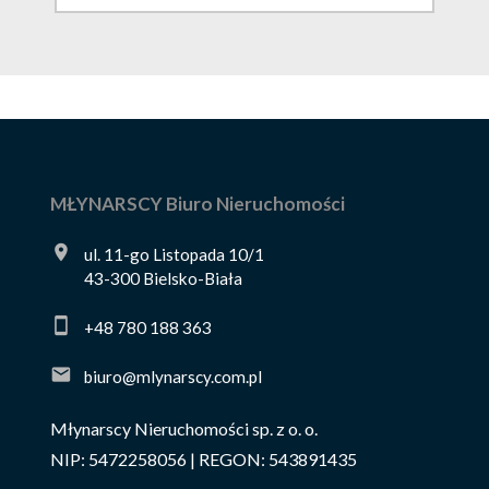
MŁYNARSCY Biuro Nieruchomości
ul. 11-go Listopada 10/1
43-300 Bielsko-Biała
+48 780 188 363
biuro@mlynarscy.com.pl
Młynarscy Nieruchomości sp. z o. o.
NIP: 5472258056 | REGON: 543891435