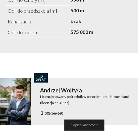
500 m
Odl. do przedszkola [m]
brak
Kanalizacja
575 000 m
Odl. do morza
12
OFERT
Andrzej Wojtyła
Licencjonowany pośrednik w obrocie nieruchomościami
(licencja nr 31857)
506 566 860
Napisz wiadomość