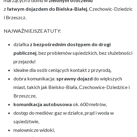
marzących o domu w
zielonym otoczeniu
z
łatwym dojazdem do Bielska-Białej
, Czechowic-Dziedzic
i Brzeszcz.
NAJWAŻNIEJSZE ATUTY:
działka
z bezpośrednim dostępem
do drogi
publicznej
, bez problemów sąsiedzkich,
bez służebności
przejazdu!
idealne dla osób ceniących kontakt z przyrodą,
dobra komunikacja:
sprawny dojazd
do większych
miast, takich jak Bielsko-Biała, Czechowice-Dziedzice i
Brzeszcze,
komunikacja autobusowa
ok. 600 metrów,
dostęp do mediów: gaz w działce, prąd i woda w
sąsiedztwie,
malownicze widoki,