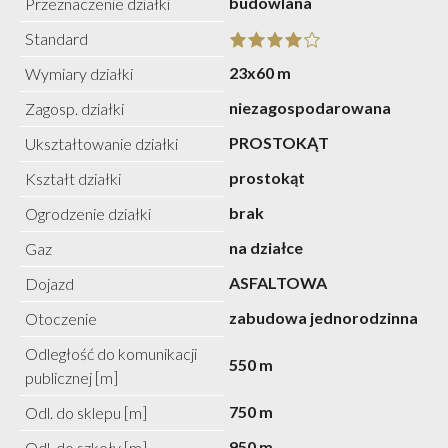
budowlana
Przeznaczenie działki
Standard
23x60 m
Wymiary działki
niezagospodarowana
Zagosp. działki
PROSTOKĄT
Ukształtowanie działki
prostokąt
Kształt działki
brak
Ogrodzenie działki
na działce
Gaz
ASFALTOWA
Dojazd
zabudowa jednorodzinna
Otoczenie
Odległość do komunikacji
550 m
publicznej [m]
750 m
Odl. do sklepu [m]
950 m
Odl. do szkoły [m]