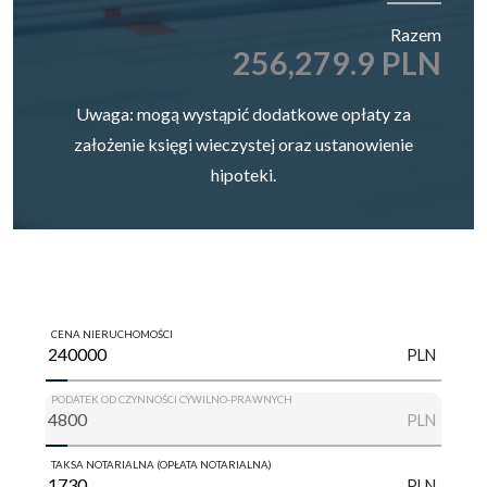
Razem
256,279.9 PLN
Uwaga: mogą wystąpić dodatkowe opłaty za
założenie księgi wieczystej oraz ustanowienie
hipoteki.
CENA NIERUCHOMOŚCI
PLN
PODATEK OD CZYNNOŚCI CYWILNO-PRAWNYCH
PLN
TAKSA NOTARIALNA (OPŁATA NOTARIALNA)
PLN