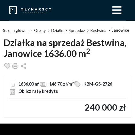
Janowice
Strona główna
Oferty
Działki
Sprzedaż
Bestwina
Działka na sprzedaż Bestwina,
2
Janowice 1636.00 m
Dodaj do ulubionych
Drukuj
Udostępnij
2
1636.00 m²
146,70 zł/m
KBM-GS-2726
Oblicz ratę kredytu
240 000 zł