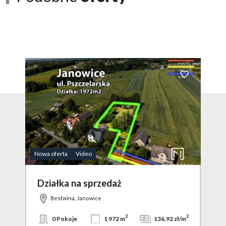
Dodaj do ulubio
Nowa oferta
Video
Działka na sprzedaż
Bestwina, Janowice
2
2
0 Pokoje
1 972 m
136,92 zł/m