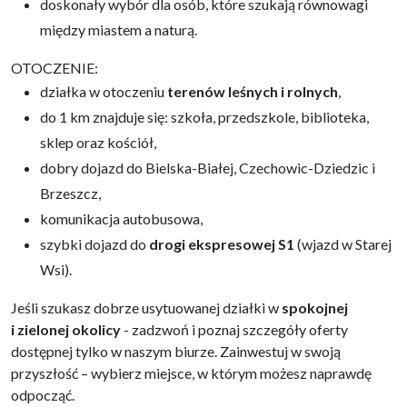
doskonały wybór dla osób, które szukają równowagi
między miastem a naturą.
OTOCZENIE:
działka w otoczeniu
terenów leśnych i rolnych
,
do 1 km znajduje się: szkoła, przedszkole, biblioteka,
sklep oraz kościół,
dobry dojazd do Bielska-Białej, Czechowic-Dziedzic i
Brzeszcz,
komunikacja autobusowa,
szybki dojazd do
drogi ekspresowej S1
(wjazd w Starej
Wsi).
Jeśli szukasz dobrze usytuowanej działki w
spokojnej
i zielonej okolicy
- zadzwoń i poznaj szczegóły oferty
dostępnej tylko w naszym biurze. Zainwestuj w swoją
przyszłość – wybierz miejsce, w którym możesz naprawdę
odpocząć.