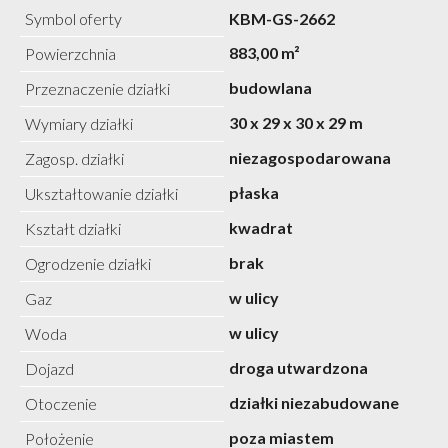
Symbol oferty
KBM-GS-2662
883,00 m²
Powierzchnia
budowlana
Przeznaczenie działki
30 x 29 x 30 x 29 m
Wymiary działki
niezagospodarowana
Zagosp. działki
płaska
Ukształtowanie działki
kwadrat
Kształt działki
brak
Ogrodzenie działki
w ulicy
Gaz
w ulicy
Woda
droga utwardzona
Dojazd
działki niezabudowane
Otoczenie
poza miastem
Położenie