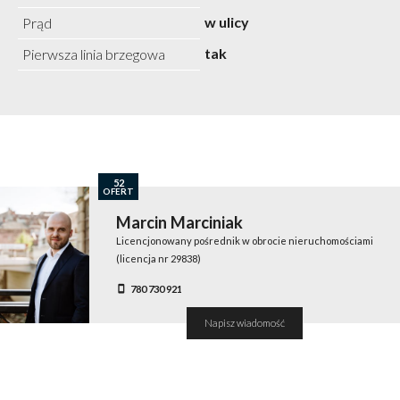
w ulicy
Prąd
tak
Pierwsza linia brzegowa
52
OFERT
Marcin Marciniak
Licencjonowany pośrednik w obrocie nieruchomościami
(licencja nr 29838)
780 730 921
Napisz wiadomość