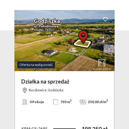
Dodaj do ulubio
Oferta na wyłączność
Działka na sprzedaż
Buczkowice, Godziszka
2
2
0 Pokoje
793 m
250,00 zł/m
198 250 zł
KBM-GS-2695