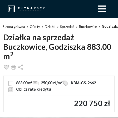
Godziszk
Strona główna
Oferty
Działki
Sprzedaż
Buczkowice
Działka na sprzedaż
Buczkowice, Godziszka 883.00
2
m
Dodaj do ulubionych
Drukuj
Udostępnij
2
883.00 m²
250,00 zł/m
KBM-GS-2662
Oblicz ratę kredytu
220 750 zł