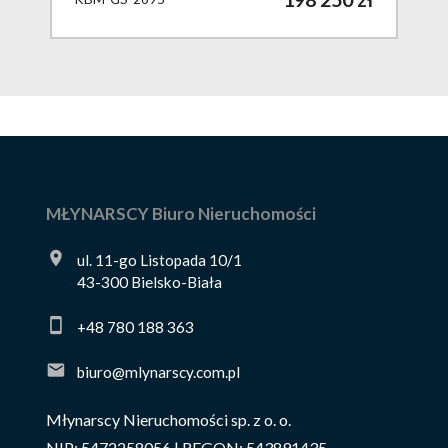
MŁYNARSCY Biuro Nieruchomości
ul. 11-go Listopada 10/1
43-300 Bielsko-Biała
+48 780 188 363
biuro@mlynarscy.com.pl
Młynarscy Nieruchomości sp. z o. o.
NIP: 5472258056 | REGON: 543891435