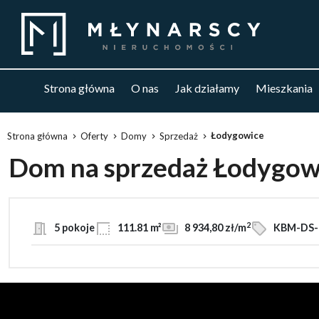
Strona główna
O nas
Jak działamy
Mieszkania
Łodygowice
Strona główna
Oferty
Domy
Sprzedaż
Dom na sprzedaż Łodygow
2
5 pokoje
111.81 m²
8 934,80 zł/m
KBM-DS-