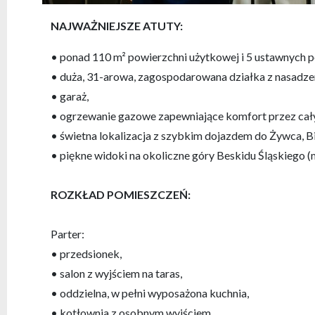
NAJWAŻNIEJSZE ATUTY:
• ponad 110 m² powierzchni użytkowej i 5 ustawnych p
• duża, 31-arowa, zagospodarowana działka z nasadzen
• garaż,
• ogrzewanie gazowe zapewniające komfort przez cały
• świetna lokalizacja z szybkim dojazdem do Żywca, Bie
• piękne widoki na okoliczne góry Beskidu Śląskiego (
ROZKŁAD POMIESZCZEŃ:
Parter:
• przedsionek,
• salon z wyjściem na taras,
• oddzielna, w pełni wyposażona kuchnia,
• kotłownia z osobnym wyjściem,