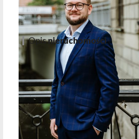
Opis
nieruchomości
Dom wolnostojący na dużej działce w Łogygowicach.
Nie przegap! W galerii zdjęć dostępny jest film z tej n
Szukasz idealnego kompromisu między przestrzenią a 
właśnie dla Ciebie. Duża, zielona działka daje Ci pry
zapewnia komfort na co dzień, a piękne widoki na góry 
sprawiają, że to miejsce spełni oczekiwania nawet naj
otoczeniu natury – tu możesz zacząć nowy rozdział.