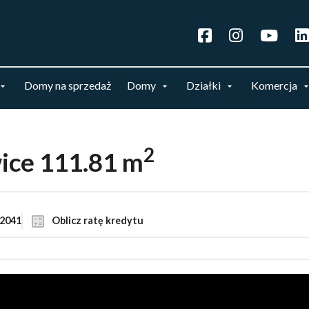
Domy na sprzedaż
Domy
Działki
Komercja
2
ice 111.81 m
2041
Oblicz ratę kredytu