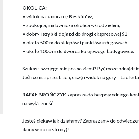
OKOLICA:
• widok na panoramę
Beskidów
,
• spokojna, malownicza okolica wśród zieleni,
• dobry i
szybki dojazd
do drogi ekspresowej S1,
• około 500 m do sklepów i punktów usługowych,
• około 1000 m do dworca kolejowego Łodygowice.
Szukasz swojego miejsca na ziemi? Być może odnajdzies
Jeśli cenisz przestrzeń, ciszę i widok na góry – ta oferta
RAFAŁ BROŃCZYK
zaprasza do bezpośredniego konta
na wyłączność.
Jesteś ciekaw jak działamy? Zapraszamy do odwiedzen
ikony w menu strony)!