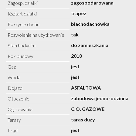
zagospodarowana
Zagosp. działki
trapez
Kształt działki
blachodachówka
Pokrycie dachu
tak
Pozwolenie na użytkowanie
do zamieszkania
Stan budynku
2010
Rok budowy
jest
Gaz
jest
Woda
ASFALTOWA
Dojazd
zabudowa jednorodzinna
Otoczenie
C.O. GAZOWE
Ogrzewanie
taras duży
Tarasy
jest
Prąd