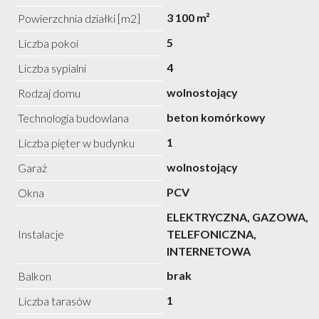
3 100 m²
Powierzchnia działki [m2]
5
Liczba pokoi
4
Liczba sypialni
wolnostojący
Rodzaj domu
beton komórkowy
Technologia budowlana
1
Liczba pięter w budynku
wolnostojący
Garaż
PCV
Okna
ELEKTRYCZNA, GAZOWA,
Instalacje
TELEFONICZNA,
INTERNETOWA
brak
Balkon
1
Liczba tarasów