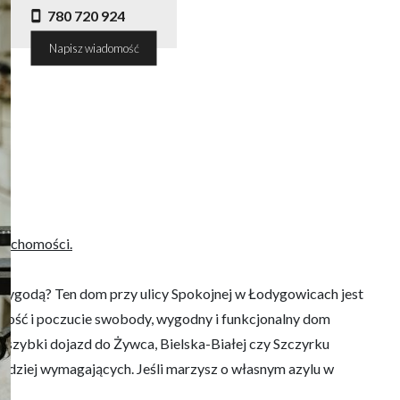
780 720 924
Napisz wiadomość
ieruchomości.
wygodą? Ten dom przy ulicy Spokojnej w Łodygowicach jest
watność i poczucie swobody, wygodny i funkcjonalny dom
i szybki dojazd do Żywca, Bielska-Białej czy Szczyrku
bardziej wymagających. Jeśli marzysz o własnym azylu w