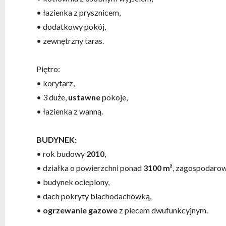
• łazienka z prysznicem,
• dodatkowy pokój,
• zewnętrzny taras.
Piętro:
• korytarz,
• 3 duże,
ustawne
pokoje,
• łazienka z wanną.
BUDYNEK:
• rok budowy
2010
,
• działka o powierzchni ponad
3100 m²
, zagospodarow
• budynek ocieplony,
• dach pokryty blachodachówką,
•
ogrzewanie gazowe
z piecem dwufunkcyjnym.