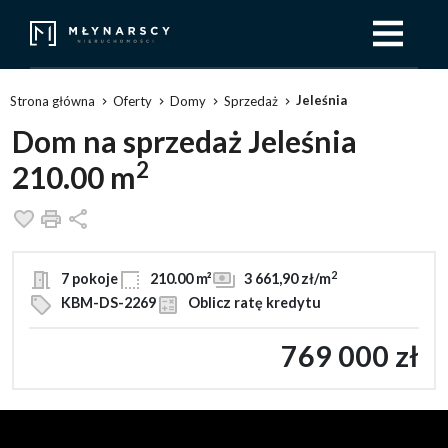
Jeleśnia
Strona główna
Oferty
Domy
Sprzedaż
Dom na sprzedaż Jeleśnia
2
210.00 m
Dodaj do ulubionych
Drukuj
Udostępnij
2
7 pokoje
210.00 m²
3 661,90 zł/m
KBM-DS-2269
Oblicz ratę kredytu
769 000 zł