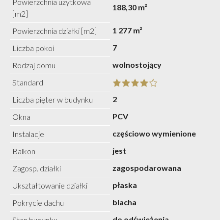
Powierzchnia użytkowa
188,30 m²
[m2]
1 277 m²
Powierzchnia działki [m2]
7
Liczba pokoi
wolnostojący
Rodzaj domu
Standard
2
Liczba pięter w budynku
PCV
Okna
częściowo wymienione
Instalacje
jest
Balkon
zagospodarowana
Zagosp. działki
płaska
Ukształtowanie działki
blacha
Pokrycie dachu
do odświeżenia
Stan budynku