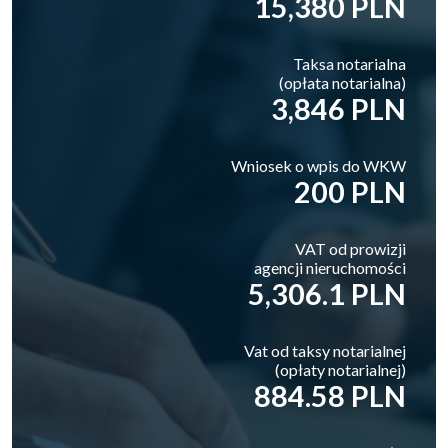
15,380 PLN
Taksa notarialna
(opłata notarialna)
3,846 PLN
Wniosek o wpis do WKW
200 PLN
VAT od prowizji
agencji nieruchomości
5,306.1 PLN
Vat od taksy notarialnej
(opłaty notarialnej)
884.58 PLN