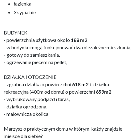
łazienka,
3 sypialnie
BUDYNEK:
- powierzchnia użytkowa około
188 m2
- w budynku mogą funkcjonować dwa niezależne mieszkania,
- gotowy do zamieszkania,
- ogrzewanie piecem na pellet,
DZIAŁKA I OTOCZENIE:
- zgrabna działka o powierzchni
618 m2
+ działka
rekreacyjna (400m od domu) o powierzchni
659m2
- wybrukowany podjazd i taras,
- działka ogrodzona,
- malownicza okolica,
Marzysz o praktycznym domu w którym, każdy znajdzie
miejsce dla siebie?