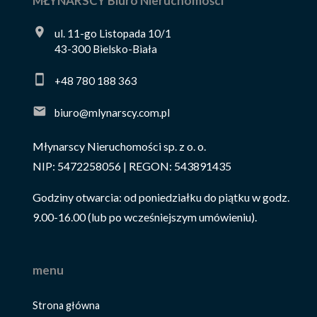
MŁYNARSCY Biuro Nieruchomości
ul. 11-go Listopada 10/1
43-300 Bielsko-Biała
+48 780 188 363
biuro@mlynarscy.com.pl
Młynarscy Nieruchomości sp. z o. o.
NIP: 5472258056 | REGON: 543891435
Godziny otwarcia: od poniedziałku do piątku w godz.
9.00-16.00 (lub po wcześniejszym umówieniu).
menu
Strona główna