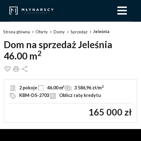
Jeleśnia
Strona główna
Oferty
Domy
Sprzedaż
Dom na sprzedaż Jeleśnia
2
46.00 m
Dodaj do ulubionych
Drukuj
Udostępnij
2
2 pokoje
46.00 m²
3 586,96 zł/m
KBM-DS-2703
Oblicz ratę kredytu
165 000 zł