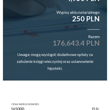
Wypisy aktu notarialnego
250 PLN
Razem
176,643.4 PLN
Uwaga: mogą wystąpić dodatkowe opłaty za
założenie księgi wieczystej oraz ustanowienie
hipoteki.
CENA NIERUCHOMOŚCI
PLN