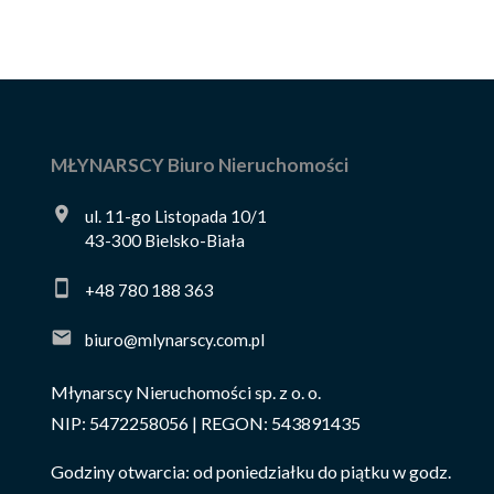
MŁYNARSCY Biuro Nieruchomości
ul. 11-go Listopada 10/1
43-300 Bielsko-Biała
+48 780 188 363
biuro@mlynarscy.com.pl
Młynarscy Nieruchomości sp. z o. o.
NIP: 5472258056 | REGON: 543891435
Godziny otwarcia: od poniedziałku do piątku w godz.