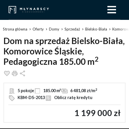
Strona główna
Oferty
Domy
Sprzedaż
Bielsko-Biała
Komorowi
Dom na sprzedaż Bielsko-Biała,
Komorowice Śląskie,
2
Pedagogiczna 185.00 m
Dodaj do ulubionych
Drukuj
Udostępnij
2
5 pokoje
185.00 m²
6 481,08 zł/m
KBM-DS-2013
Oblicz ratę kredytu
1 199 000 zł