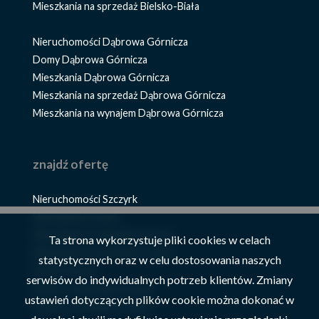
Mieszkania na sprzedaż Bielsko-Biała
Nieruchomości Dąbrowa Górnicza
Domy Dąbrowa Górnicza
Mieszkania Dąbrowa Górnicza
Mieszkania na sprzedaż Dąbrowa Górnicza
Mieszkania na wynajem Dąbrowa Górnicza
znajdź ofertę
Nieruchomości Szczyrk
Mieszkania Szczyrk
Mieszkania na wynajem Szczyrk
Ta strona wykorzystuje pliki cookies w celach
Mieszkania na sprzedaż Szczyrk
statystycznych oraz w celu dostosowania naszych
Domy Szczyrk
serwisów do indywidualnych potrzeb klientów. Zmiany
Domy na sprzedaż Szczyrk
ustawień dotyczących plików cookie można dokonać w
Domy na wynajem Szczyrk