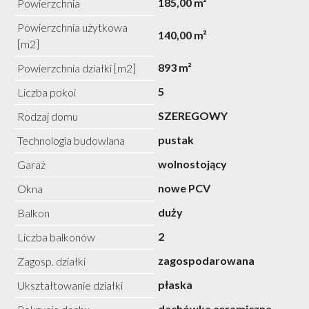
185,00 m²
Powierzchnia
Powierzchnia użytkowa
140,00 m²
[m2]
893 m²
Powierzchnia działki [m2]
5
Liczba pokoi
SZEREGOWY
Rodzaj domu
pustak
Technologia budowlana
wolnostojący
Garaż
nowe PCV
Okna
duży
Balkon
2
Liczba balkonów
zagospodarowana
Zagosp. działki
płaska
Ukształtowanie działki
dachówka ceramiczna