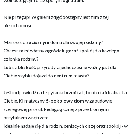
wolnostojącym oraz sporym
ogrodem
.
Nie przegap! W galerii zdjęć dostępny jest film z tej
nieruchomości.
Marzysz o
zacisznym
domu dla swojej
rodziny
?
Chcesz mieć własny
ogródek
,
garaż
i pokój dla każdego
członka rodziny?
Lubisz
bliskość
przyrody, a jednocześnie ważny jest dla
Ciebie szybki dojazd do
centrum
miasta?
Jeśli odpowiedź na te pytania brzmi tak, to oferta idealna dla
Ciebie. Klimatyczny,
5-pokojowy dom
w zabudowie
szeregowej przy ul. Pedagogicznej z przestronnym i
przytulnym wnętrzem.
Idealnie nadaje się dla rodzin, ceniących ciszę oraz spokój - w