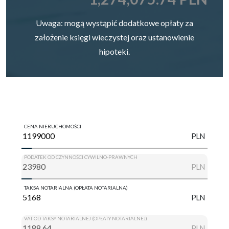
Uwaga: mogą wystąpić dodatkowe opłaty za
założenie księgi wieczystej oraz ustanowienie
hipoteki.
CENA NIERUCHOMOŚCI
PLN
PODATEK OD CZYNNOŚCI CYWILNO-PRAWNYCH
PLN
TAKSA NOTARIALNA (OPŁATA NOTARIALNA)
PLN
VAT OD TAKSY NOTARIALNEJ (OPŁATY NOTARIALNEJ)
PLN