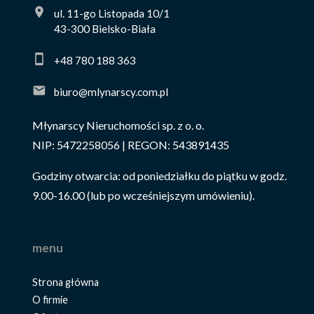
ul. 11-go Listopada 10/1
43-300 Bielsko-Biała
+48 780 188 363
biuro@mlynarscy.com.pl
Młynarscy Nieruchomości sp. z o. o.
NIP: 5472258056 | REGON: 543891435
Godziny otwarcia: od poniedziałku do piątku w godz.
9.00-16.00 (lub po wcześniejszym umówieniu).
menu
Strona główna
O firmie