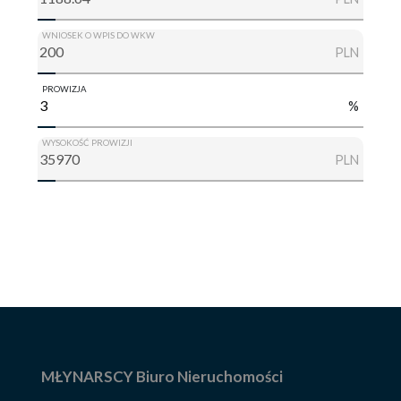
WNIOSEK O WPIS DO WKW
PLN
PROWIZJA
%
WYSOKOŚĆ PROWIZJI
PLN
MŁYNARSCY Biuro Nieruchomości