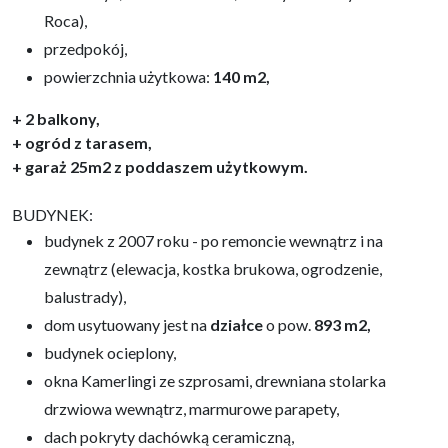
Roca),
przedpokój,
powierzchnia użytkowa:
140 m2,
+ 2 balkony,
+ ogród z taras
em,
+ garaż 25m2 z poddaszem użytkowym.
BUDYNEK:
budynek z 2007 roku - po remoncie wewnątrz i na
zewnątrz (elewacja, kostka brukowa, ogrodzenie,
balustrady),
dom usytuowany jest na
działce
o pow.
893 m2,
budynek ocieplony,
okna Kamerlingi ze szprosami, drewniana stolarka
drzwiowa wewnątrz, marmurowe parapety,
dach pokryty dachówką ceramiczną,