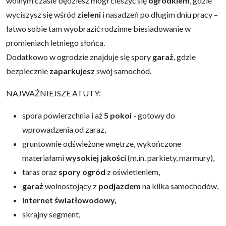
wolnym czasie będziesz mógł cieszyć się
ogródkiem
, gdzie
wyciszysz się wśród
zieleni
i nasadzeń po długim dniu pracy –
łatwo sobie tam wyobrazić rodzinne biesiadowanie w
promieniach letniego słońca.
Dodatkowo w ogrodzie znajduje się spory
garaż
, gdzie
bezpiecznie
zaparkujesz
swój samochód.
NAJWAŻNIEJSZE ATUTY:
spora powierzchnia i aż
5 pokoi -
gotowy do
wprowadzenia od zaraz,
gruntownie odświeżone wnętrze, wykończone
materiałami
wysokiej jakości
(m.in. parkiety, marmury),
taras
oraz
spory ogród
z oświetleniem,
garaż
wolnostojący z
podjazdem
na kilka samochodów,
i
nternet światłowodowy,
skrajny segment,