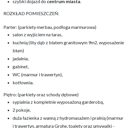
szybki dojazd do
centrum
miasta
.
ROZKŁAD POMIESZCZEŃ:
Parter: (parkiety merbau, podłoga marmurowa)
salon z wyjściem na taras,
kuchnią (lity dąb z blatem granitowym 9m2, wyposażenie
blum)
jadalnia,
gabinet,
WC (marmur i trawertyn),
kotłownia.
Piętro: (parkiety oraz schody dębowe)
sypialnia z kompletnie wyposażoną garderobą,
2 pokoje,
duża łazienka z wanną z hydromasażem i pralnią (marmur
i trawertyn, armatura Grohe, toalety oraz umywalki -