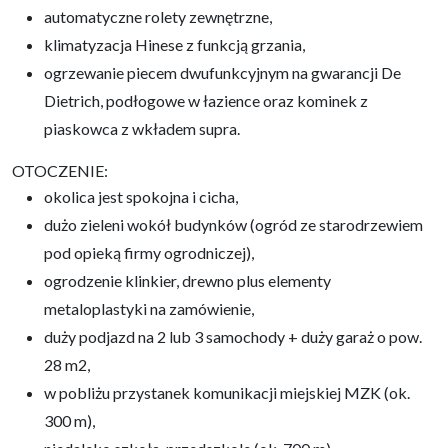
automatyczne rolety zewnętrzne,
klimatyzacja Hinese z funkcją grzania,
ogrzewanie piecem dwufunkcyjnym na gwarancji De
Dietrich, podłogowe w łazience oraz kominek z
piaskowca z wkładem supra.
OTOCZENIE:
okolica jest spokojna i cicha,
dużo zieleni wokół budynków (ogród ze starodrzewiem
pod opieką firmy ogrodniczej),
ogrodzenie klinkier, drewno plus elementy
metaloplastyki na zamówienie,
duży podjazd na 2 lub 3 samochody + duży garaż o pow.
28 m2,
w pobliżu przystanek komunikacji miejskiej MZK (ok.
300 m),