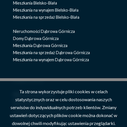
Mieszkania Bielsko-Biała
Mieszkania na wynajem Bielsko-Biała
Mieszkania na sprzedaż Bielsko-Biała
Nieruchomości Dąbrowa Górnicza
Domy Dąbrowa Górnicza
Mieszkania Dąbrowa Górnicza
Mieszkania na sprzedaż Dąbrowa Górnicza
Mieszkania na wynajem Dąbrowa Górnicza
znajdź ofertę
Ta strona wykorzystuje pliki cookies w celach
Nieruchomości Szczyrk
statystycznych oraz w celu dostosowania naszych
Mieszkania Szczyrk
serwisów do indywidualnych potrzeb klientów. Zmiany
Mieszkania na wynajem Szczyrk
ustawień dotyczących plików cookie można dokonać w
Mieszkania na sprzedaż Szczyrk
Domy Szczyrk
dowolnej chwili modyfikując ustawienia przeglądarki.