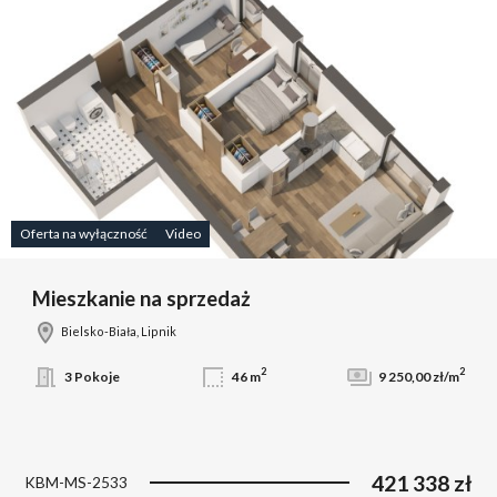
Oferta na wyłączność
Video
Mieszkanie na sprzedaż
Bielsko-Biała, Lipnik
2
2
3 Pokoje
46 m
9 250,00 zł/m
421 338 zł
KBM-MS-2533