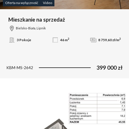
Oferta na wyłączność
Video
Mieszkanie na sprzedaż
Bielsko-Biała, Lipnik
2
2
3 Pokoje
46 m
8 759,60 zł/m
399 000 zł
KBM-MS-2642
Dodaj 