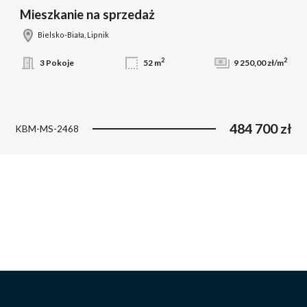
Mieszkanie na sprzedaż
Bielsko-Biała, Lipnik
2
2
3 Pokoje
52 m
9 250,00 zł/m
484 700 zł
KBM-MS-2468