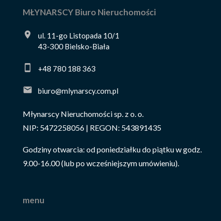
MŁYNARSCY Biuro Nieruchomości
ul. 11-go Listopada 10/1
43-300 Bielsko-Biała
+48 780 188 363
biuro@mlynarscy.com.pl
Młynarscy Nieruchomości sp. z o. o.
NIP: 5472258056 | REGON: 543891435
Godziny otwarcia: od poniedziałku do piątku w godz.
9.00-16.00 (lub po wcześniejszym umówieniu).
menu