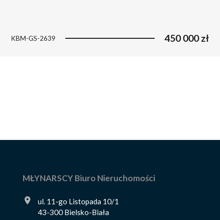
450 000 zł
KBM-GS-2639
MŁYNARSCY Biuro Nieruchomości
ul. 11-go Listopada 10/1
43-300 Bielsko-Biała