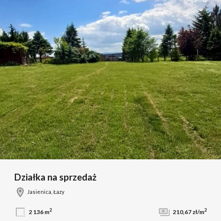
Dodaj 
Działka na sprzedaż
Jasienica, Łazy
2
2
2 136 m
210,67 zł/m