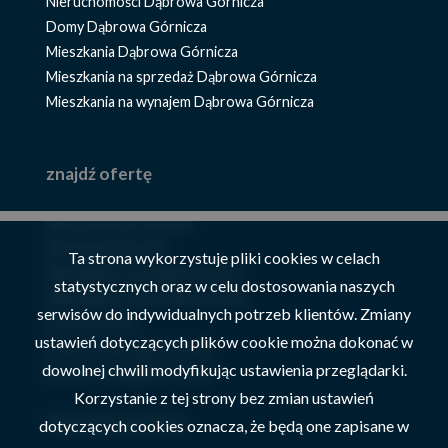
Nieruchomości Dąbrowa Górnicza
Domy Dąbrowa Górnicza
Mieszkania Dąbrowa Górnicza
Mieszkania na sprzedaż Dąbrowa Górnicza
Mieszkania na wynajem Dąbrowa Górnicza
znajdź ofertę
Nieruchomości Szczyrk
Mieszkania Szczyrk
Ta strona wykorzystuje pliki cookies w celach
Mieszkania na wynajem Szczyrk
statystycznych oraz w celu dostosowania naszych
Mieszkania na sprzedaż Szczyrk
serwisów do indywidualnych potrzeb klientów. Zmiany
Domy Szczyrk
ustawień dotyczących plików cookie można dokonać w
Domy na sprzedaż Szczyrk
dowolnej chwili modyfikując ustawienia przeglądarki.
Domy na wynajem Szczyrk
Korzystanie z tej strony bez zmian ustawień
Nieruchomości Żywiec
dotyczących cookies oznacza, że będą one zapisane w