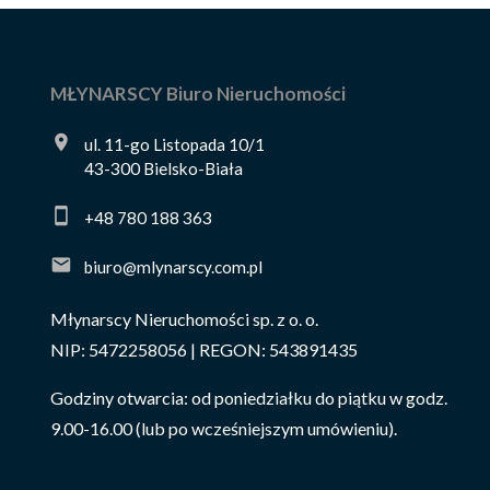
MŁYNARSCY Biuro Nieruchomości
ul. 11-go Listopada 10/1
43-300 Bielsko-Biała
+48 780 188 363
biuro@mlynarscy.com.pl
Młynarscy Nieruchomości sp. z o. o.
NIP: 5472258056 | REGON: 543891435
Godziny otwarcia: od poniedziałku do piątku w godz.
9.00-16.00 (lub po wcześniejszym umówieniu).