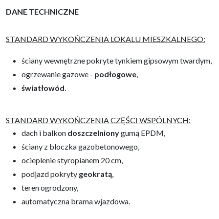
DANE TECHNICZNE
STANDARD WYKOŃCZENIA LOKALU MIESZKALNEGO:
ściany wewnętrzne pokryte tynkiem gipsowym twardym,
ogrzewanie gazowe -
podłogowe
,
światłowód
.
STANDARD WYKOŃCZENIA CZĘŚCI WSPÓLNYCH:
dach i balkon
doszczelniony
gumą EPDM,
ściany z bloczka gazobetonowego,
ocieplenie styropianem 20 cm,
podjazd pokryty
geokratą
,
teren ogrodzony,
automatyczna brama wjazdowa.