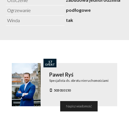
Otoczenie
podłogowe
Ogrzewanie
tak
Winda
17
OFERT
Paweł Ryś
Specjalista ds. obrotu nieruchomościami
503 010 150
Napisz wiadomość