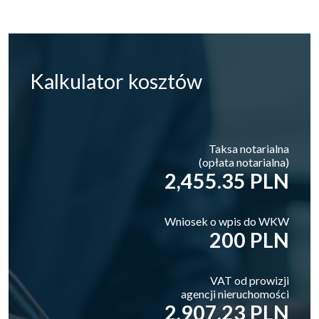
Kalkulator
kosztów
Taksa notarialna
(opłata notarialna)
2,455.35 PLN
Wniosek o wpis do WKW
200 PLN
VAT od prowizji
agencji nieruchomości
2,907.23 PLN