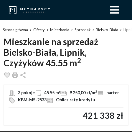
Strona główna
Oferty
Mieszkania
Sprzedaż
Bielsko-Biała
Lipn
Mieszkanie na sprzedaż
Bielsko-Biała, Lipnik,
2
Czyżyków 45.55 m
Dodaj do ulubionych
Drukuj
Udostępnij
2
3 pokoje
45.55 m²
9 250,00 zł/m
parter
KBM-MS-2533
Oblicz ratę kredytu
421 338 zł